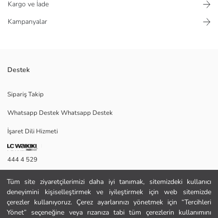
Kargo ve İade
Kampanyalar
Destek
Kız çocuk elbise, bisiklet yaka ve askılıdır. Kelebek desenli kumaştan
Sipariş Takip
üretilmiştir ve belinde büzgü detayı vardır.
Whatsapp Destek Whatsapp Destek
İşaret Dili Hizmeti
Ana Kumaş:
Satıcı:
Marka:
444 4 529
Cinsiyet:
Kalıp:
İletişim Formu
Astar Detay:
Tüm site ziyaretçilerimizi daha iyi tanımak, sitemizdeki kullanıcı
Uzunluk:
deneyimini kişiselleştirmek ve iyileştirmek için web sitemizde
444 4 529
çerezler kullanıyoruz. Çerez ayarlarınızı yönetmek için “Tercihleri
Yönet” seçeneğine veya rızanıza tabi tüm çerezlerin kullanımını