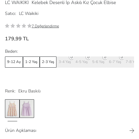
LC WAIKIKI
Kelebek Desenli İp Askılı Kız Çocuk Elbise
Satıcı:
LC Waikiki
7 Değerlendirme
179,99 TL
Beden:
9-12 Ay
1-2 Yaş
2-3 Yaş
3-4 Yaş
4-5 Yaş
5-6 Yaş
6-7 Yaş
7-8 Yaş
Renk:
Ekru Baskılı
Ürün Açıklaması