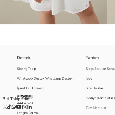
Destek
Yardım
Yüksek pamuk içerikli fisto kumaştan üretilen kız çocuk elbise, kare yakalı ve
Sipariş Takip
Sıkça Sorulan Sorul
Whatsapp Destek Whatsapp Destek
İade
Ana Kumaş:
İşaret Dili Hizmeti
Site Haritası
Astar:
Menşei:
Hediye Kartı Satın 
Bizi Takip Edin
Satıcı:
444 4 529
Marka:
Tüm Markalar
Cinsiyet:
İletişim Formu
Kalıp: