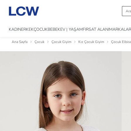
KADIN
ERKEK
ÇOCUK
BEBEK
EV | YAŞAM
FIRSAT ALANI
MARKALA
Ana Sayfa
Çocuk
Çocuk Giyim
Kız Çocuk Giyim
Çocuk Elbis