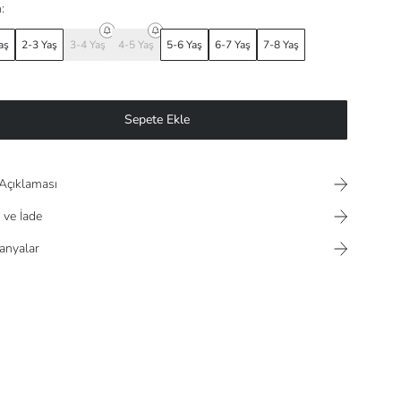
:
aş
2-3 Yaş
3-4 Yaş
4-5 Yaş
5-6 Yaş
6-7 Yaş
7-8 Yaş
Sepete Ekle
Açıklaması
 ve İade
nyalar