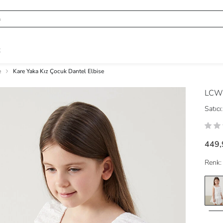
R
e
Kare Yaka Kız Çocuk Dantel Elbise
LCW
Satıcı:
449,
Renk: