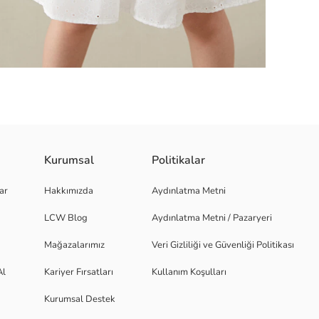
Kurumsal
Politikalar
 fırfırlı geniş askılıdır. Göğüs kısmı gipeli, etekleri katlıdır.
ar
Hakkımızda
Aydınlatma Metni
LCW Blog
Aydınlatma Metni / Pazaryeri
Mağazalarımız
Veri Gizliliği ve Güvenliği Politikası
Al
Kariyer Fırsatları
Kullanım Koşulları
Kurumsal Destek