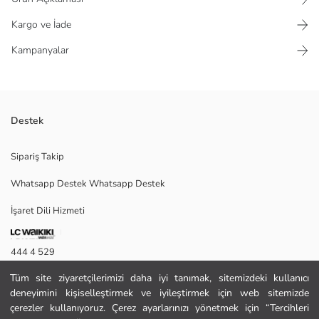
Kargo ve İade
Kampanyalar
Destek
Kapüşonlu, kapitoneli kadın şişme yelek, fermuar kapamalıdır. Büzgü ipli
Sipariş Takip
kapüşona ve çıtçıtlı yan ceplere sahiptir.
Whatsapp Destek Whatsapp Destek
İşaret Dili Hizmeti
38
444 4 529
Tüm site ziyaretçilerimizi daha iyi tanımak, sitemizdeki kullanıcı
İletişim Formu
Ana Kumaş:
deneyimini kişiselleştirmek ve iyileştirmek için web sitemizde
Astar:
444 4 529
çerezler kullanıyoruz. Çerez ayarlarınızı yönetmek için “Tercihleri
Dolgu: