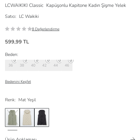
LCWAIKIKI Classic
Kapüşonlu Kapitone Kadın Şişme Yelek
Satıcı:
LC Waikiki
8 Değerlendirme
599,99 TL
Beden:
36
38
40
42
44
46
Bedenini Keşfet
Renk:
Mat Yeşil
Ürün Açıklaması