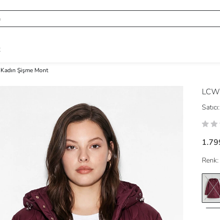
R
 Kadın Şişme Mont
LCW
Satıcı:
1.79
Renk: