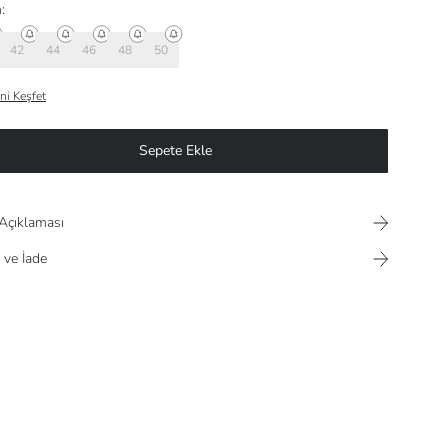
:
42
44
46
48
50
ni Keşfet
Sepete Ekle
Açıklaması
 ve İade