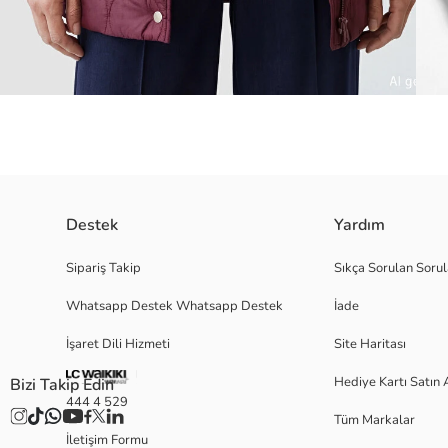
Destek
Yardım
Kapüşonlu ve dik yakalı kadın şişme mont, uzun kollu ve kapitone desenli
Sipariş Takip
Sıkça Sorulan Sorul
Whatsapp Destek Whatsapp Destek
İade
İşaret Dili Hizmeti
Site Haritası
40
Hediye Kartı Satın 
Bizi Takip Edin
444 4 529
Tüm Markalar
Ana Kumaş:
İletişim Formu
Astar: