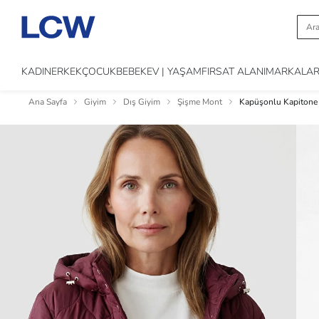
KADIN
ERKEK
ÇOCUK
BEBEK
EV | YAŞAM
FIRSAT ALANI
MARKALA
Ana Sayfa
Giyim
Dış Giyim
Şişme Mont
Kapüşonlu Kapitone