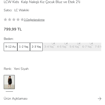
LCW Kids
Kalp Nakışlı Kız Çocuk Bluz ve Etek 2'li
Satıcı:
LC Waikiki
3 Değerlendirme
799,99 TL
Beden:
9-12 Ay
1-2 Yaş
2-3 Yaş
3-4 Yaş
4-5 Yaş
5-6 Yaş
6-7 Yaş
7-8 Yaş
Renk:
Yeni Siyah
Ürün Açıklaması