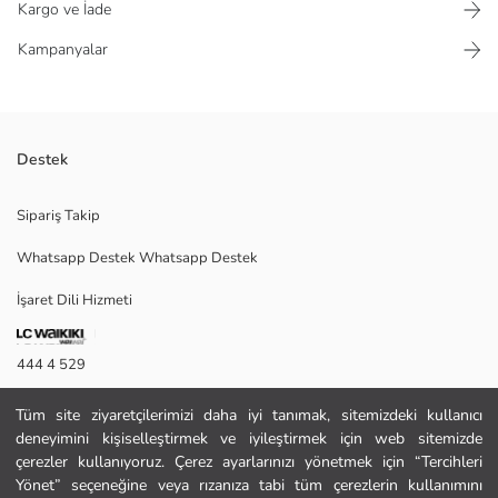
Kargo ve İade
Kampanyalar
Destek
Kız çocuk takım, bisiklet yaka, uzun kollu, kalp desenli tişört ve piliseli
Sipariş Takip
etekten oluşur. Tişört %100 pamuklu penye kumaştan üretilmiştir.
Whatsapp Destek Whatsapp Destek
İşaret Dili Hizmeti
2.Kumaş Şortetek:
3.Kumaş Şortetek:
Ana Kumaş Bluz:
444 4 529
Ana Kumaş Şortetek:
Menşei:
İletişim Formu
Satıcı:
Tüm site ziyaretçilerimizi daha iyi tanımak, sitemizdeki kullanıcı
Marka:
deneyimini kişiselleştirmek ve iyileştirmek için web sitemizde
444 4 529
Cinsiyet:
çerezler kullanıyoruz. Çerez ayarlarınızı yönetmek için “Tercihleri
Kalıp:
Yönet” seçeneğine veya rızanıza tabi tüm çerezlerin kullanımını