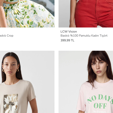
LCW Vision
skılı Crop
Baskılı %100 Pamuklu Kadın Tişört
399,99 TL