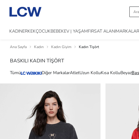
KADIN
ERKEK
ÇOCUK
BEBEK
EV | YAŞAM
FIRSAT ALANI
MARKALA
Ana Sayfa
Kadın
Kadın Giyim
Kadın Tişört
BASKILI KADIN TİŞÖRT
Tümü
Diğer Markalar
Atlet
Uzun Kollu
Kısa Kollu
Beyaz
Bask