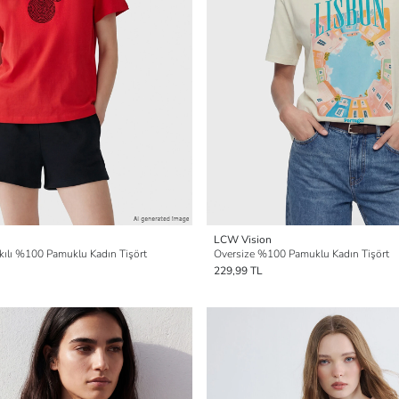
LCW Vision
ılı %100 Pamuklu Kadın Tişört
Oversize %100 Pamuklu Kadın Tişört
229,99 TL