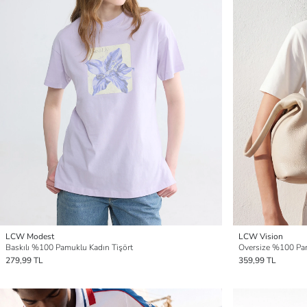
LCW Modest
LCW Vision
Baskılı %100 Pamuklu Kadın Tişört
Oversize %100 Pam
279,99 TL
359,99 TL