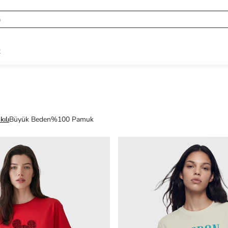
R
ılı
Büyük Beden
%100 Pamuk