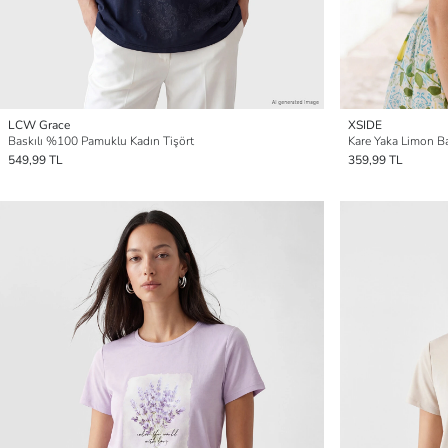
LCW Grace
XSIDE
Baskılı %100 Pamuklu Kadın Tişört
Kare Yaka Limon Ba
549,99 TL
359,99 TL