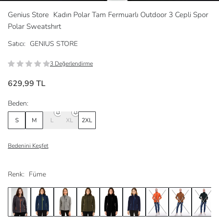
Genius Store
Kadın Polar Tam Fermuarlı Outdoor 3 Cepli Spor
Polar Sweatshırt
Satıcı:
GENIUS STORE
3 Değerlendirme
629,99 TL
Beden:
S
M
L
XL
2XL
Bedenini Keşfet
Renk:
Füme