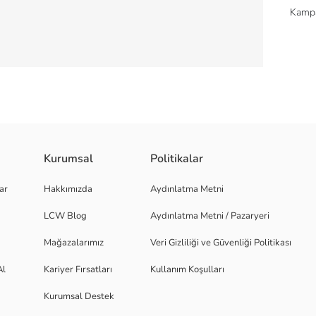
Kampa
Kurumsal
Politikalar
 aradığın konfor ve şıklık burada! %90 Polyester, %7 Elastan ve %3 Pamu
ar
Hakkımızda
Aydınlatma Metni
 ve toparlayıcı özelliğiyle de vücudunu şekillendirir. Neden Bizim Sütyen
fark edilmez. Mükemmel Uyum: Farklı beden seçenekleriyle her vücut tipin
LCW Blog
Aydınlatma Metni / Pazaryeri
r. Straplez sütyenimizle: Kendine güven: Vücudunu saran destek sayesinde
set!
Mağazalarımız
Veri Gizliliği ve Güvenliği Politikası
Al
Kariyer Fırsatları
Kullanım Koşulları
Kurumsal Destek