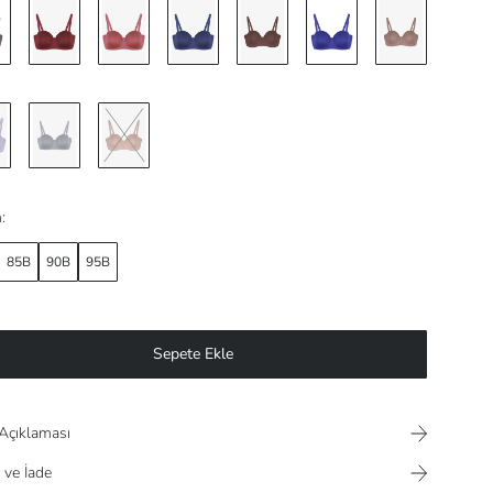
:
85B
90B
95B
Sepete Ekle
Açıklaması
 ve İade