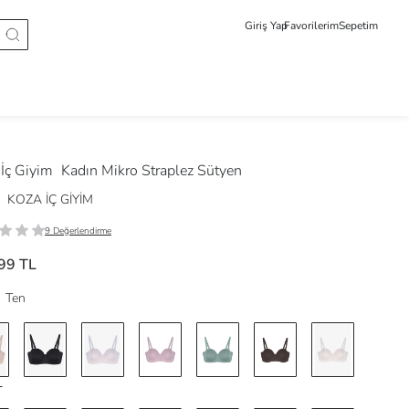
Giriş Yap
Favorilerim
Sepetim
 İç Giyim
Kadın Mikro Straplez Sütyen
KOZA İÇ GİYİM
9 Değerlendirme
99 TL
Ten