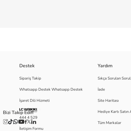
Destek
Yardım
Cildine Dokunan Konfor, Tarzına Uygun Destek Straplez sütyen arıyorsan,
Sipariş Takip
Sıkça Sorulan Sorul
destekler. Dolgusuz yapısıyla doğal hatlarını ortaya çıkarırken, destekli
deneyim sunar. Görünmez Destek: Straplez tasarımlı kıyafetlerin altında 
Whatsapp Destek Whatsapp Destek
İade
yansıt. Doğal Güzellik: Dolgusuz yapısıyla doğal hatlarını ortaya çıkarı
Her kıyafetin altına uygun bir seçenek bul. Hemen sipariş ver ve farkı his
İşaret Dili Hizmeti
Site Haritası
Hediye Kartı Satın 
Bizi Takip Edin
444 4 529
Satıcı:
Tüm Markalar
Marka:
İletişim Formu
Cinsiyet: