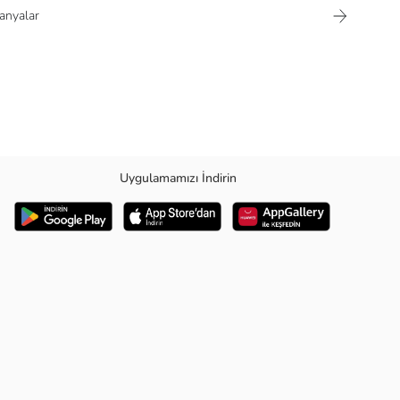
nyalar
Uygulamamızı İndirin
k karışımıyla üretilen sütyenimiz, cildini nefes alırken aynı zamanda da
i Seçmelisin? Her An Rahat: Nefes alabilen kumaşıyla gün boyu konforlu bir
e uyum sağlar. Renklerin Dünyası: Geniş renk yelpazesi ile tarzını
 her an özgür ol.Konforu keşfet: Gün boyu rahatlık yaşa.Tarzını tamamla: