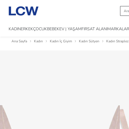
KADIN
ERKEK
ÇOCUK
BEBEK
EV | YAŞAM
FIRSAT ALANI
MARKALA
Ana Sayfa
Kadın
Kadın İç Giyim
Kadın Sütyen
Kadın Straplez