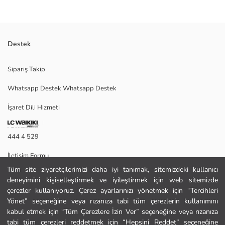
Destek
Metal malzemeden üretilen küpe seti, 5 farklı üründen oluşmaktadır.
Sipariş Takip
Whatsapp Destek Whatsapp Destek
2. Malzeme Gümüs:
İşaret Dili Hizmeti
Ana Malzeme Gümüs:
Menşei:
Satıcı:
444 4 529
Marka:
Cinsiyet:
İletişim Formu
Desen:
Paket İçeriği:
Tüm site ziyaretçilerimizi daha iyi tanımak, sitemizdeki kullanıcı
444 4 529
Parça Sayısı:
deneyimini kişiselleştirmek ve iyileştirmek için web sitemizde
çerezler kullanıyoruz. Çerez ayarlarınızı yönetmek için “Tercihleri
Yönet” seçeneğine veya rızanıza tabi tüm çerezlerin kullanımını
Yardım
kabul etmek için “Tüm Çerezlere İzin Ver” seçeneğine veya rızanıza
tabi tüm çerezleri reddetmek için “Hepsini Reddet” seçeneğine