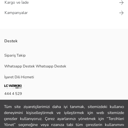
Kargo ve İade
Kampanyalar
Destek
Yatay çizgili desene sahip, çift omuz askılı kadın plaj çantası, tek ana
Sipariş Takip
bölmeden oluşur ve ağzı açıktır.
Whatsapp Destek Whatsapp Destek
İşaret Dili Hizmeti
Ana Kumaş:
Astar:
Menşei:
444 4 529
Satıcı:
Marka:
İletişim Formu
Cinsiyet:
Tüm site ziyaretçilerimizi daha iyi tanımak, sitemizdeki kullanıcı
Desen:
deneyimini kişiselleştirmek ve iyileştirmek için web sitemizde
444 4 529
Ürün Ebat:
çerezler kullanıyoruz. Çerez ayarlarınızı yönetmek için “Tercihleri
Malzeme:
Yönet” seçeneğine veya rızanıza tabi tüm çerezlerin kullanımını