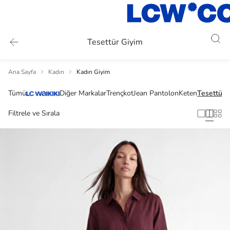
Tesettür Giyim
Ana Sayfa
Kadın
Kadın Giyim
Tümü
Diğer Markalar
Trençkot
Jean Pantolon
Keten
Tesettür
M
Filtrele ve Sırala