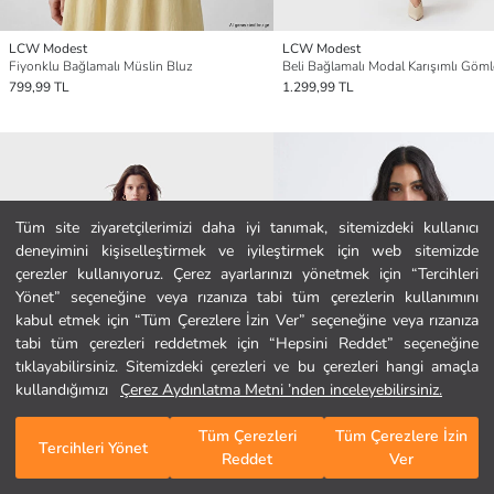
LCW Modest
LCW Modest
Fiyonklu Bağlamalı Müslin Bluz
799,99 TL
1.299,99 TL
Tüm site ziyaretçilerimizi daha iyi tanımak, sitemizdeki kullanıcı
deneyimini kişiselleştirmek ve iyileştirmek için web sitemizde
Ana Sayfa
çerezler kullanıyoruz. Çerez ayarlarınızı yönetmek için “Tercihleri
Yönet” seçeneğine veya rızanıza tabi tüm çerezlerin kullanımını
kabul etmek için “Tüm Çerezlere İzin Ver” seçeneğine veya rızanıza
Kategoriler
tabi tüm çerezleri reddetmek için “Hepsini Reddet” seçeneğine
tıklayabilirsiniz. Sitemizdeki çerezleri ve bu çerezleri hangi amaçla
Sepetim
1
/
4752
kullandığımızı
Çerez Aydınlatma Metni ’nden inceleyebilirsiniz.
Tüm Çerezleri
Tüm Çerezlere İzin
Tercihleri Yönet
Reddet
Ver