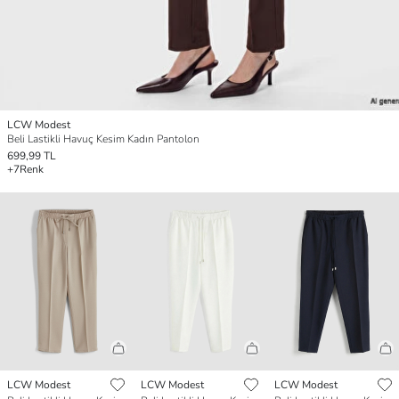
LCW Modest
Beli Lastikli Havuç Kesim Kadın Pantolon
699,99 TL
+7
Renk
LCW Modest
LCW Modest
LCW Modest