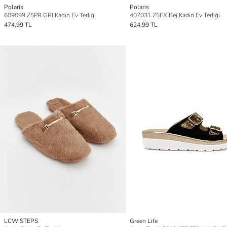
Polaris
Polaris
609099.Z5PR GRI Kadın Ev Terliği
407031.Z5FX Bej Kadın Ev Terliği
474,99 TL
624,99 TL
LCW STEPS
Green Life