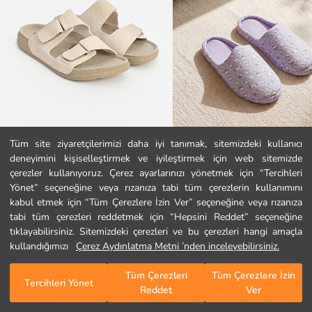
Tüm site ziyaretçilerimizi daha iyi tanımak, sitemizdeki kullanıcı
deneyimini kişiselleştirmek ve iyileştirmek için web sitemizde
LC WAIKIKI
LCW HOME
Ana Sayfa
çerezler kullanıyoruz. Çerez ayarlarınızı yönetmek için “Tercihleri
Cırt Cırtlı Kadın Ev Terliği
Çiçek Desenli Kadın Ev Terliği
Yönet” seçeneğine veya rızanıza tabi tüm çerezlerin kullanımını
699,99 TL
399,99 TL
kabul etmek için “Tüm Çerezlere İzin Ver” seçeneğine veya rızanıza
Kategoriler
tabi tüm çerezleri reddetmek için “Hepsini Reddet” seçeneğine
tıklayabilirsiniz. Sitemizdeki çerezleri ve bu çerezleri hangi amaçla
Sepetim
1
/
153
kullandığımızı
Çerez Aydınlatma Metni ’nden inceleyebilirsiniz.
Tüm Çerezleri
Tüm Çerezlere İzin
Tercihleri Yönet
Reddet
Ver