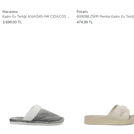
Macarena
Polaris
Kadın Ev Terliği ANAIS45-MK CIDACOS Arena
609098.Z5PR Pembe Kadın Ev Terliğ
3.699,00 TL
474,99 TL