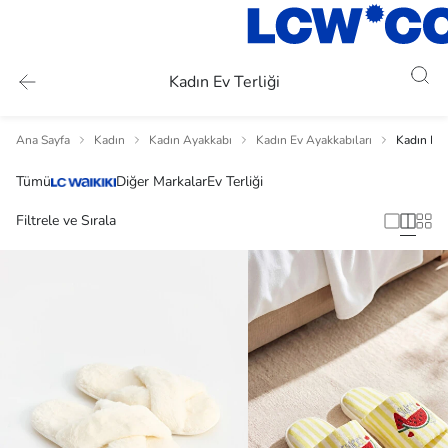
Kadın Ev Terliği
Ana Sayfa
Kadın
Kadın Ayakkabı
Kadın Ev Ayakkabıları
Kadın Ev T
Tümü
Diğer Markalar
Ev Terliği
Filtrele ve Sırala