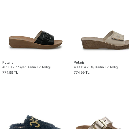
Polaris
Polaris
409012.Z Siyah Kadın Ev Terliği
409014.Z Bej Kadın Ev Terliği
774,99 TL
774,99 TL