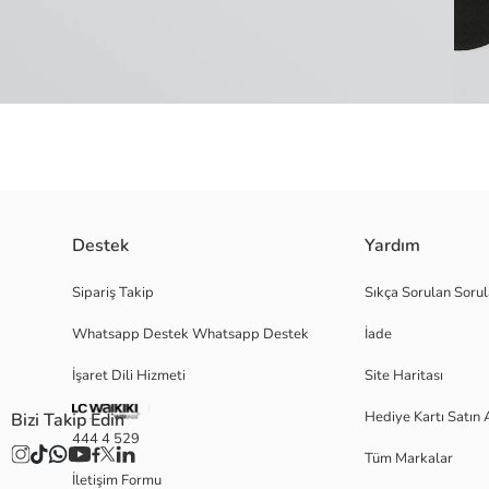
Destek
Yardım
Kadınlar için tasarlanmış, düz ve desensiz patik çorap. Ürün, 5 çift içeren 
Sipariş Takip
Sıkça Sorulan Sorul
Whatsapp Destek Whatsapp Destek
İade
Ana Kumaş Sıyah:
İşaret Dili Hizmeti
Site Haritası
Menşei:
Satıcı:
Hediye Kartı Satın 
Bizi Takip Edin
Marka:
444 4 529
Cinsiyet:
Tüm Markalar
Paket İçeriği:
İletişim Formu
Kalınlık: