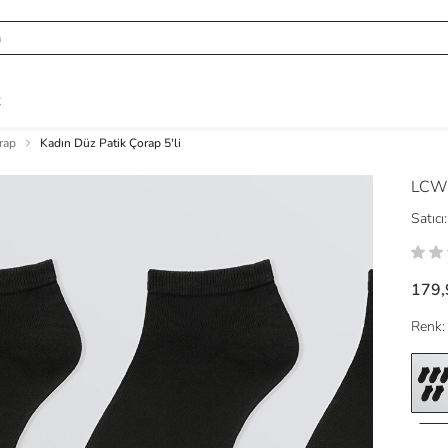
R
rap
Kadın Düz Patik Çorap 5'li
LCW
Satıcı:
179,
Renk: