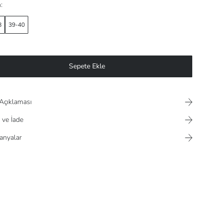
:
8
39-40
Sepete Ekle
Açıklaması
 ve İade
nyalar