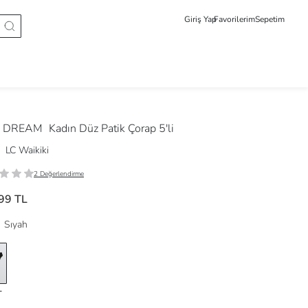
Giriş Yap
Favorilerim
Sepetim
 DREAM
Kadın Düz Patik Çorap 5'li
LC Waikiki
2 Değerlendirme
99 TL
Sıyah