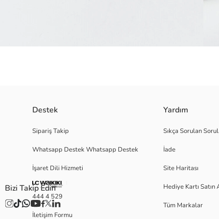
Destek
Yardım
Bilek boyu kesime sahip kadın patik çorap, ribana manşetlidir. Tabanı, ka
Sipariş Takip
Sıkça Sorulan Sorul
Whatsapp Destek Whatsapp Destek
İade
Ana Kumaş Açık Gri Melanj:
İşaret Dili Hizmeti
Site Haritası
Ana Kumaş Sıyah:
Menşei:
Hediye Kartı Satın 
Bizi Takip Edin
Satıcı:
444 4 529
Marka:
Tüm Markalar
Cinsiyet:
İletişim Formu
Paket İçeriği: