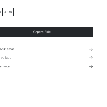
:
8
39-40
Sepete Ekle
Açıklaması
 ve İade
nyalar