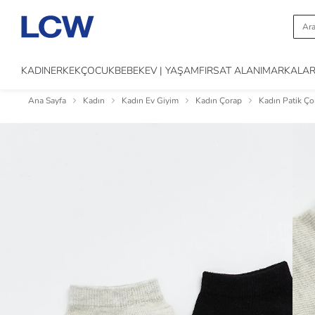
KADIN
ERKEK
ÇOCUK
BEBEK
EV | YAŞAM
FIRSAT ALANI
MARKALA
Ana Sayfa
Kadın
Kadın Ev Giyim
Kadın Çorap
Kadın Patik Ço