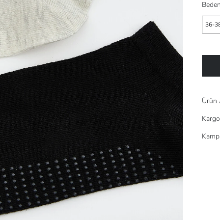
Beden
36-3
Ürün 
Kargo
Kampa