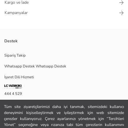
Kargo ve İade
Kampanyalar
Destek
İnce ve zarifliğin sembolü. İçerisinde yasemin, sümbülteber ve portakal
Sipariş Takip
patlamasının en kaliteli siyah ağaçlarla manyetik çiçek kombinasyonu.
Yumuşak, sevecen kokusu ile cildinizi besleyen bir koku.The End Kadın
Whatsapp Destek Whatsapp Destek
ile kendinizi oldukça ferah ve taze hissedeceksiniz! Silikon,Paraben,
Alüminyum İçermez! Ürünümüz 150 ml'dir
İşaret Dili Hizmeti
444 4 529
Satıcı:
Marka:
İletişim Formu
Cinsiyet:
Tüm site ziyaretçilerimizi daha iyi tanımak, sitemizdeki kullanıcı
Hacim:
deneyimini kişiselleştirmek ve iyileştirmek için web sitemizde
444 4 529
Koku Tipi:
çerezler kullanıyoruz. Çerez ayarlarınızı yönetmek için “Tercihleri
Yönet” seçeneğine veya rızanıza tabi tüm çerezlerin kullanımını