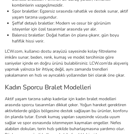
kombinlerin vazgeçilmezidir.
Spor braletler: Egzersiz sırasında rahatlık ve destek sunar, aktif
yaşam tarzına uygundur.
Şeffaf detaylı braletler: Modern ve cesur bir görünüm
isteyenler için özel tasarımlar arasında yer alır.
Balensiz braletler: Doğal hatları ön plana çıkarır, gün boyu
hafiflik hissi verir.
LCW.com, kullanıcı dostu arayüzü sayesinde kolay filtreleme
imkânı sunar; beden, renk, kumaş ve model tercihinize göre
saniyeler içinde en doğru ürünü bulabilirsiniz. LCW.com’da alışveriş
yapmak yalnızca bir ihtiyaç değil, aynı zamanda trendleri
yakalamanın en hızlı ve ayrıcalıklı yollarından biri olarak öne çıkar.
Kadın Sporcu Bralet Modelleri
Aktif yaşam tarzına sahip kadınlar için kadın bralet modelleri
arasında sporcu tasarımları dikkat çeker. Yoğun hareket gerektiren
aktivitelerde göğüs bölgesine destek sağlayan bu ürünler, konforu
ön planda tutar. Esnek kumaş yapıları sayesinde vücuda uyum
sağlar ve spor esnasında istenmeyen kaymaları engeller. Nefes
alabilen dokuları, terin hızlı şekilde buharlaşmasına yardımcı olur.