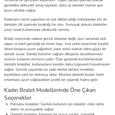
romantik bir görünüm kazandırır. Yoğun dantel işlemeli olanlar
genellikle dekoratif amaç taşırken, daha az dantelli olanlar gün
boyu rahatlık sağlar.
Kadınların tercih yaparken en çok dikkat ettiği noktalardan biri de
dantelin cilt üzerinde bıraktığı his olur. Yumuşak dokulu danteller
uzun süreli kullanımda rahatsızlık vermez.
Bralet seçiminde sadece görsel detaylar değil, aynı zamanda askı
yapısı ve bant genişliği de önem taşır. İnce askılı tasarımlar kıyafet
altına kolayca uyum sağlarken, kalın askılı olanlar daha güçlü bir
destek sunar. Dantel kısmının sağlam dikişlerle desteklenmesi
ürünün kullanım ömrünü uzatır. Özel günlerde kombinlenecek
dantelli braletler, kullanıcıların kendini daha özgüvenli hissetmesini
sağlar. Günlük yaşamda ise sade dantel detaylı modeller,
kıyafetlere zarif bir dokunuş ekler. Böylece dantelli bralet, farklı
ortamlara uyum sağlayabilen pratik bir seçenek haline gelir.
Kadın Bralet Modellerinde Öne Çıkan
Seçenekler
Pamuklu braletler: Günlük kullanım için idealdir, cilde nefes
aldırır ve yumuşaklık sağlar.
Dantelli braletler: Feminen bir duruş yaratır, romantik