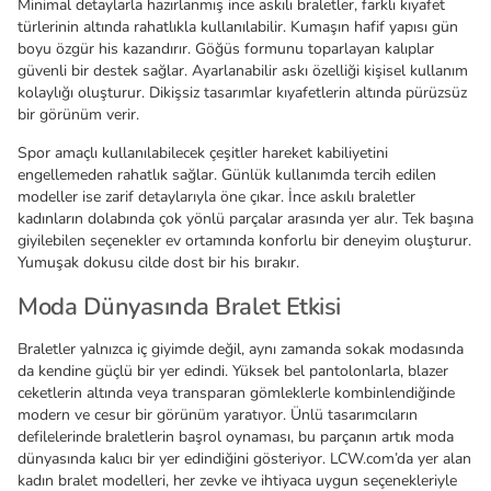
Minimal detaylarla hazırlanmış ince askılı braletler, farklı kıyafet
türlerinin altında rahatlıkla kullanılabilir. Kumaşın hafif yapısı gün
boyu özgür his kazandırır. Göğüs formunu toparlayan kalıplar
güvenli bir destek sağlar. Ayarlanabilir askı özelliği kişisel kullanım
kolaylığı oluşturur. Dikişsiz tasarımlar kıyafetlerin altında pürüzsüz
bir görünüm verir.
Spor amaçlı kullanılabilecek çeşitler hareket kabiliyetini
engellemeden rahatlık sağlar. Günlük kullanımda tercih edilen
modeller ise zarif detaylarıyla öne çıkar. İnce askılı braletler
kadınların dolabında çok yönlü parçalar arasında yer alır. Tek başına
giyilebilen seçenekler ev ortamında konforlu bir deneyim oluşturur.
Yumuşak dokusu cilde dost bir his bırakır.
Moda Dünyasında Bralet Etkisi
Braletler yalnızca iç giyimde değil, aynı zamanda sokak modasında
da kendine güçlü bir yer edindi. Yüksek bel pantolonlarla, blazer
ceketlerin altında veya transparan gömleklerle kombinlendiğinde
modern ve cesur bir görünüm yaratıyor. Ünlü tasarımcıların
defilelerinde braletlerin başrol oynaması, bu parçanın artık moda
dünyasında kalıcı bir yer edindiğini gösteriyor. LCW.com’da yer alan
kadın bralet modelleri, her zevke ve ihtiyaca uygun seçenekleriyle