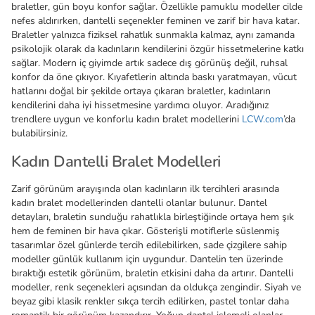
braletler, gün boyu konfor sağlar. Özellikle pamuklu modeller cilde
nefes aldırırken, dantelli seçenekler feminen ve zarif bir hava katar.
Braletler yalnızca fiziksel rahatlık sunmakla kalmaz, aynı zamanda
psikolojik olarak da kadınların kendilerini özgür hissetmelerine katkı
sağlar. Modern iç giyimde artık sadece dış görünüş değil, ruhsal
konfor da öne çıkıyor. Kıyafetlerin altında baskı yaratmayan, vücut
hatlarını doğal bir şekilde ortaya çıkaran braletler, kadınların
kendilerini daha iyi hissetmesine yardımcı oluyor. Aradığınız
trendlere uygun ve konforlu kadın bralet modellerini
LCW.com
’da
bulabilirsiniz.
Kadın Dantelli Bralet Modelleri
Zarif görünüm arayışında olan kadınların ilk tercihleri arasında
kadın bralet modellerinden dantelli olanlar bulunur. Dantel
detayları, braletin sunduğu rahatlıkla birleştiğinde ortaya hem şık
hem de feminen bir hava çıkar. Gösterişli motiflerle süslenmiş
tasarımlar özel günlerde tercih edilebilirken, sade çizgilere sahip
modeller günlük kullanım için uygundur. Dantelin ten üzerinde
bıraktığı estetik görünüm, braletin etkisini daha da artırır. Dantelli
modeller, renk seçenekleri açısından da oldukça zengindir. Siyah ve
beyaz gibi klasik renkler sıkça tercih edilirken, pastel tonlar daha