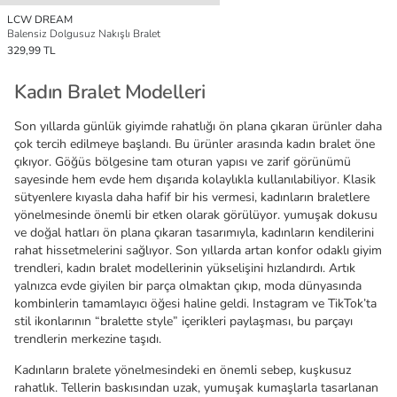
LCW DREAM
Balensiz Dolgusuz Nakışlı Bralet
329,99 TL
Kadın Bralet Modelleri
Son yıllarda günlük giyimde rahatlığı ön plana çıkaran ürünler daha
çok tercih edilmeye başlandı. Bu ürünler arasında kadın bralet öne
çıkıyor. Göğüs bölgesine tam oturan yapısı ve zarif görünümü
sayesinde hem evde hem dışarıda kolaylıkla kullanılabiliyor. Klasik
sütyenlere kıyasla daha hafif bir his vermesi, kadınların braletlere
yönelmesinde önemli bir etken olarak görülüyor. yumuşak dokusu
ve doğal hatları ön plana çıkaran tasarımıyla, kadınların kendilerini
rahat hissetmelerini sağlıyor. Son yıllarda artan konfor odaklı giyim
trendleri, kadın bralet modellerinin yükselişini hızlandırdı. Artık
yalnızca evde giyilen bir parça olmaktan çıkıp, moda dünyasında
kombinlerin tamamlayıcı öğesi haline geldi. Instagram ve TikTok’ta
stil ikonlarının “bralette style” içerikleri paylaşması, bu parçayı
trendlerin merkezine taşıdı.
Kadınların bralete yönelmesindeki en önemli sebep, kuşkusuz
rahatlık. Tellerin baskısından uzak, yumuşak kumaşlarla tasarlanan