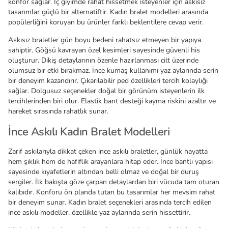
konfor sağlar. İç giyimde rahat hissetmek isteyenler için askısız
tasarımlar güçlü bir alternatiftir. Kadın bralet modelleri arasında
popülerliğini koruyan bu ürünler farklı beklentilere cevap verir.
Askısız braletler gün boyu bedeni rahatsız etmeyen bir yapıya
sahiptir. Göğsü kavrayan özel kesimleri sayesinde güvenli his
oluşturur. Dikiş detaylarının özenle hazırlanması cilt üzerinde
olumsuz bir etki bırakmaz. İnce kumaş kullanımı yaz aylarında serin
bir deneyim kazandırır. Çıkarılabilir ped özellikleri tercih kolaylığı
sağlar. Dolgusuz seçenekler doğal bir görünüm isteyenlerin ilk
tercihlerinden biri olur. Elastik bant desteği kayma riskini azaltır ve
hareket sırasında rahatlık sunar.
İnce Askılı Kadın Bralet Modelleri
Zarif askılarıyla dikkat çeken ince askılı braletler, günlük hayatta
hem şıklık hem de hafiflik arayanlara hitap eder. İnce bantlı yapısı
sayesinde kıyafetlerin altından belli olmaz ve doğal bir duruş
sergiler. İlk bakışta göze çarpan detaylardan biri vücuda tam oturan
kalıbıdır. Konforu ön planda tutan bu tasarımlar her mevsim rahat
bir deneyim sunar. Kadın bralet seçenekleri arasında tercih edilen
ince askılı modeller, özellikle yaz aylarında serin hissettirir.