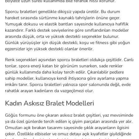
Böylece uzun süreli kullanımda bile ferahlık hissi korunur.
Sporcu braletleri genellikle dikişsiz yapıda üretilir. Bu durum
hareket sırasında sürtünme kaynaklı tahrişlerin önüne geçer.
Yumuşak dokusu ve elastik bantları sayesinde kullanıcıya hafiflik
kazandırır. Farklı destek seviyelerine göre sınıflandırılan modeller
arasında düşük, orta ve yüksek destekli seçenekler bulunur.
Günlük yürüyüşler için düşük destekli, koşu ve fitness gibi yoğun
egzersizler için yüksek destekli olanlar önerilir.
Renk seçenekleri açısından sporcu braletleri oldukça çeşitlidir. Canlı
tonlar, spora enerji katan bir görünüm sunarken, sade renkler
günlük kullanımda daha kolay tercih edilir. Çıkarılabilir pedlere
sahip modeller, kullanıcıya kendi ihtiyacına göre ayarlama yapma
imkânı tanır. Sporcu braletleri yalnızca spor salonunda değil, evde
rahatlık arayan kadınların da vazgeçilmezi olur.
Kadın Askısız Bralet Modelleri
Göğüs formunu öne çıkaran askısız bralet çeşitleri, yaz mevsiminde
ya da özel günlerde tercih edilen iç giyim parçaları arasında yer alır.
Omuzları açık bırakan tasarımı sayesinde şıklık arayanların ilgisini
çeker. Özellikle elbiseler ve omuz detayı açık kıyafetler giyildiğinde