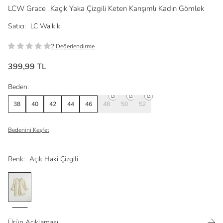
LCW Grace
Kaçık Yaka Çizgili Keten Karışımlı Kadın Gömlek
Satıcı:
LC Waikiki
2 Değerlendirme
399,99 TL
Beden:
38
40
42
44
46
48
50
52
Bedenini Keşfet
Renk:
Açık Haki Çizgili
Ürün Açıklaması