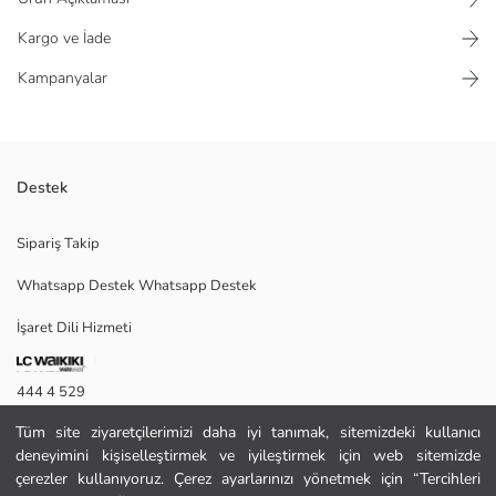
Kargo ve İade
Kampanyalar
Destek
Keten karışımlı kumaştan üretilen çizgili kadın gömlek, kaçık yakalı ve
Sipariş Takip
önden düğme kapamalıdır. Kol uçları bağlama detaylıdır.
Whatsapp Destek Whatsapp Destek
İşaret Dili Hizmeti
40
444 4 529
Tüm site ziyaretçilerimizi daha iyi tanımak, sitemizdeki kullanıcı
İletişim Formu
Ana Kumaş:
deneyimini kişiselleştirmek ve iyileştirmek için web sitemizde
Menşei:
444 4 529
çerezler kullanıyoruz. Çerez ayarlarınızı yönetmek için “Tercihleri
Satıcı: