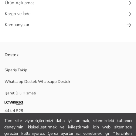
Ürün Açıklaması
Kargo ve İade
Kampanyalar
Destek
Plaj havlusu pamuklu kumaştan üretilmiştir.
Sipariş Takip
Whatsapp Destek Whatsapp Destek
Ana Kumaş:
İşaret Dili Hizmeti
Menşei:
Satıcı:
Marka:
444 4 529
Cinsiyet:
Kumaş:
Tüm site ziyaretçilerimizi daha iyi tanımak, sitemizdeki kullanıcı
İletişim Formu
Ürün Ebat:
deneyimini kişiselleştirmek ve iyileştirmek için web sitemizde
Malzeme:
çerezler kullanıyoruz. Çerez ayarlarınızı yönetmek için “Tercihleri
444 4 529