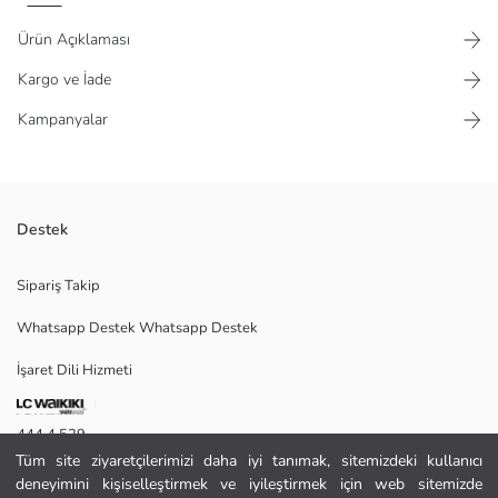
Ürün Açıklaması
Kargo ve İade
Kampanyalar
Destek
Çizgili oversize kadın bluz, %100 pamuklu kumaştan üretilmiştir. Kollara
Sipariş Takip
dantel detaylı tasarıma sahiptir.
Whatsapp Destek Whatsapp Destek
İşaret Dili Hizmeti
38
444 4 529
Tüm site ziyaretçilerimizi daha iyi tanımak, sitemizdeki kullanıcı
İletişim Formu
Ana Kumaş:
deneyimini kişiselleştirmek ve iyileştirmek için web sitemizde