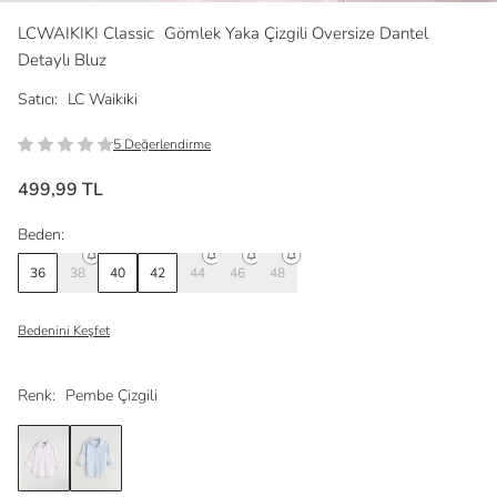
LCWAIKIKI Classic
Gömlek Yaka Çizgili Oversize Dantel
Detaylı Bluz
Satıcı:
LC Waikiki
5 Değerlendirme
499,99 TL
Beden:
36
38
40
42
44
46
48
Bedenini Keşfet
Renk:
Pembe Çizgili