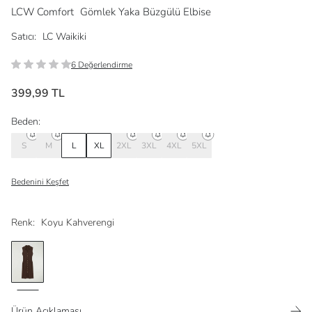
LCW Comfort
Gömlek Yaka Büzgülü Elbise
Satıcı:
LC Waikiki
6 Değerlendirme
399,99 TL
Beden:
S
M
L
XL
2XL
3XL
4XL
5XL
Bedenini Keşfet
Renk:
Koyu Kahverengi
Ürün Açıklaması