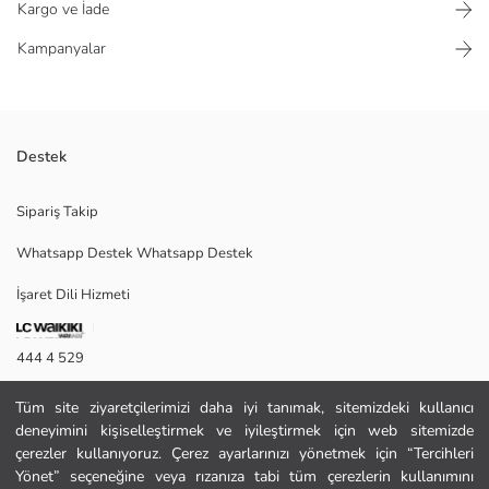
Kargo ve İade
Kampanyalar
Destek
Galatasaray lisanslı erkek çocuk pijama üstü, süprem kumaştan
Sipariş Takip
üretilmiştir. Uzun kollu tasarıma sahiptir.
Whatsapp Destek Whatsapp Destek
İşaret Dili Hizmeti
Ana Kumaş:
Satıcı:
Marka:
444 4 529
Cinsiyet:
Kalıp:
İletişim Formu
Kumaş:
Tüm site ziyaretçilerimizi daha iyi tanımak, sitemizdeki kullanıcı
deneyimini kişiselleştirmek ve iyileştirmek için web sitemizde
444 4 529
çerezler kullanıyoruz. Çerez ayarlarınızı yönetmek için “Tercihleri
Yönet” seçeneğine veya rızanıza tabi tüm çerezlerin kullanımını