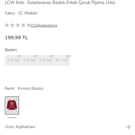
LCW Kids
Galatasaray Baskılı Erkek Çocuk Pijama Üstü
Satıcı:
LC Waikiki
0 Değerlendirme
199,99 TL
Beden:
3-4 Yaş
4-5 Yaş
5-6 Yaş
6-7 Yaş
Renk:
Kırmızı Baskılı
Ürün Açıklaması