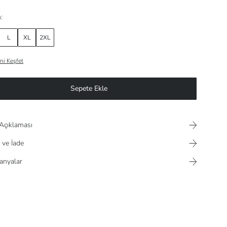
:
L
XL
2XL
ni Keşfet
Sepete Ekle
Açıklaması
 ve İade
nyalar