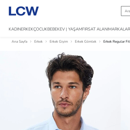
KADIN
ERKEK
ÇOCUK
BEBEK
EV | YAŞAM
FIRSAT ALANI
MARKALA
Ana Sayfa
Erkek
Erkek Giyim
Erkek Gömlek
Erkek Regular Fi