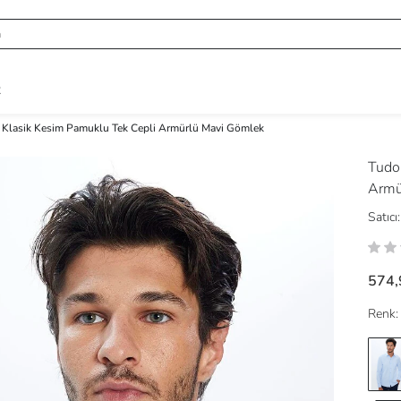
R
t Klasik Kesim Pamuklu Tek Cepli Armürlü Mavi Gömlek
Tudo
Armü
Satıcı:
574,
Renk: