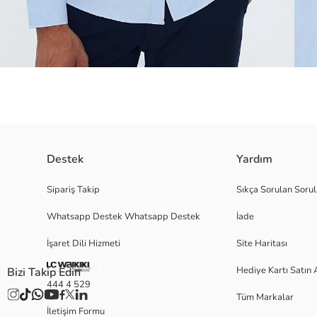
Destek
Yardım
Erkek Regular Fit Klasik Kesim Pamuklu Tek Cepli Armürlü Mavi Gömle
Sipariş Takip
Sıkça Sorulan Sorul
Whatsapp Destek Whatsapp Destek
İade
Satıcı:
İşaret Dili Hizmeti
Site Haritası
Marka:
Cinsiyet:
Hediye Kartı Satın 
Bizi Takip Edin
Kalıp:
444 4 529
Kumaş:
Tüm Markalar
İletişim Formu