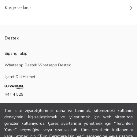
Kargo ve İade
Destek
Dış Materyal: Hakiki Deri İç Materyal: Hakiki Deri Taban Materyali:
Sipariş Takip
Poliüretan Taban Topuk Yüksekliği: 1.5 cm Kalıp: Tam kalıp, kendi
numaranızı tercih edebilirsiniz.
Whatsapp Destek Whatsapp Destek
İşaret Dili Hizmeti
Satıcı:
Marka:
444 4 529
Cinsiyet:
Desen:
İletişim Formu
Burun Şekli:
Tüm site ziyaretçilerimizi daha iyi tanımak, sitemizdeki kullanıcı
Menşei:
deneyimini kişiselleştirmek ve iyileştirmek için web sitemizde
444 4 529
çerezler kullanıyoruz. Çerez ayarlarınızı yönetmek için “Tercihleri
Yönet” seçeneğine veya rızanıza tabi tüm çerezlerin kullanımını
Yardım
kabul etmek için “Tüm Çerezlere İzin Ver” seçeneğine veya rızanıza