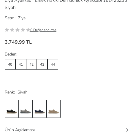
Ziya Ayakkabı
Erkek Hakiki Deri Günlük Ayakkabı 161423Z35
Siyah
Satıcı:
Ziya
0 Değerlendirme
3.749,99 TL
Beden:
40
41
42
43
44
Renk:
Siyah
Ürün Açıklaması