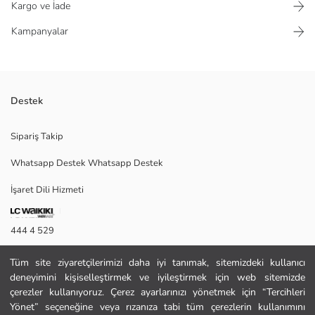
Kargo ve İade
Kampanyalar
Destek
Erkek çocuk şort, poplin kumaştan üretilmiştir. Beli lastikli ve
Sipariş Takip
ayarlanabilir iplidir, yan cepleri bulunur.
Whatsapp Destek Whatsapp Destek
İşaret Dili Hizmeti
Ana Kumaş:
Menşei:
Satıcı:
444 4 529
Marka:
Cinsiyet:
İletişim Formu
Kalıp:
Tüm site ziyaretçilerimizi daha iyi tanımak, sitemizdeki kullanıcı
Kumaş:
deneyimini kişiselleştirmek ve iyileştirmek için web sitemizde
444 4 529
Bel Fiti:
çerezler kullanıyoruz. Çerez ayarlarınızı yönetmek için “Tercihleri
Kalınlık:
Yönet” seçeneğine veya rızanıza tabi tüm çerezlerin kullanımını