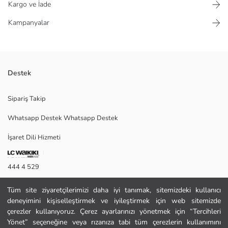
Kargo ve İade
Kampanyalar
Destek
Galatasaray lisanslı erkek çocuk boxer, farklı baskı ve desenlere sahip
Sipariş Takip
olup pamuklu penye kumaştan üretilmiştir.
Whatsapp Destek Whatsapp Destek
İşaret Dili Hizmeti
Ana Kumaş Kırmızı:
Ana Kumaş Kırmızı Baskılı:
Ana Kumaş Yeni Siyah:
444 4 529
Menşei:
Satıcı:
İletişim Formu
Marka:
Tüm site ziyaretçilerimizi daha iyi tanımak, sitemizdeki kullanıcı
Cinsiyet:
deneyimini kişiselleştirmek ve iyileştirmek için web sitemizde
444 4 529
Kalıp:
çerezler kullanıyoruz. Çerez ayarlarınızı yönetmek için “Tercihleri
Kumaş:
Yönet” seçeneğine veya rızanıza tabi tüm çerezlerin kullanımını