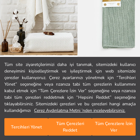
Tüm site ziyaretçilerimizi daha iyi tanımak, sitemizdeki kullanıcı
deneyimini kişiselleştirmek ve iyileştirmek için web sitemizde
SCHAFER
LCW HOME
Ana Sayfa
çerezler kullanıyoruz. Çerez ayarlarınızı yönetmek için “Tercihleri
Home Polly Havlu 50x90 Cm-Krem
Pamuklu El Havlusu Seti 4'lü 30x30
Yönet” seçeneğine veya rızanıza tabi tüm çerezlerin kullanımını
416,92 TL
299,99 TL
kabul etmek için “Tüm Çerezlere İzin Ver” seçeneğine veya rızanıza
Kategoriler
tabi tüm çerezleri reddetmek için “Hepsini Reddet” seçeneğine
tıklayabilirsiniz. Sitemizdeki çerezleri ve bu çerezleri hangi amaçla
Sepetim
1
/
73
kullandığımızı
Çerez Aydınlatma Metni ’nden inceleyebilirsiniz.
Tüm Çerezleri
Tüm Çerezlere İzin
Tercihleri Yönet
Reddet
Ver