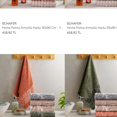
SCHAFER
SCHAFER
Home Polina Armürlü Havlu 50x90 Cm - Yeşil
416,92 TL
416,92 TL