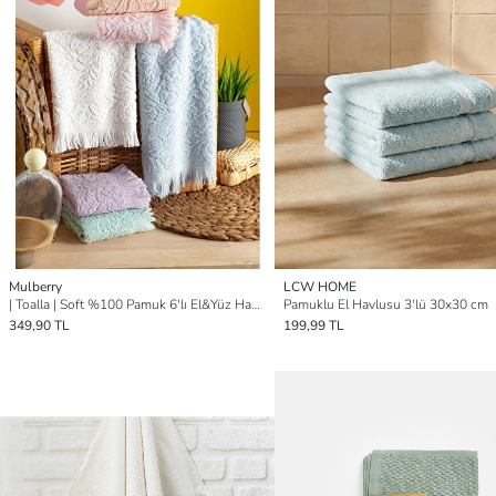
Mulberry
LCW HOME
| Toalla | Soft %100 Pamuk 6'lı El&Yüz Havlu Seti 30x50 cm
Pamuklu El Havlusu 3'lü 30x30 cm
349,90 TL
199,99 TL