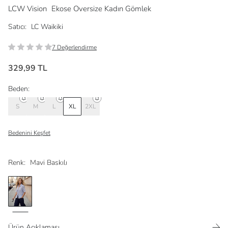
LCW Vision
Ekose Oversize Kadın Gömlek
Satıcı:
LC Waikiki
7 Değerlendirme
329,99 TL
Beden:
S
M
L
XL
2XL
Bedenini Keşfet
Renk:
Mavi Baskılı
Ürün Açıklaması