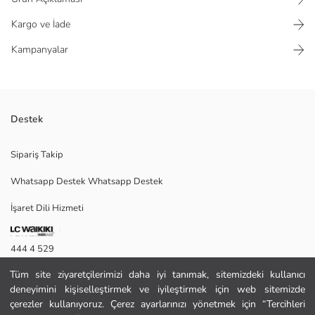
Kargo ve İade
Kampanyalar
Destek
Ekose desenli, kısa kollu kadın gömlek, dantel detaylıdır ve önden
Sipariş Takip
düğme kapamalıdır.
Whatsapp Destek Whatsapp Destek
İşaret Dili Hizmeti
S
444 4 529
Tüm site ziyaretçilerimizi daha iyi tanımak, sitemizdeki kullanıcı
İletişim Formu
Ana Kumaş:
deneyimini kişiselleştirmek ve iyileştirmek için web sitemizde
Menşei:
444 4 529
çerezler kullanıyoruz. Çerez ayarlarınızı yönetmek için “Tercihleri
Satıcı: