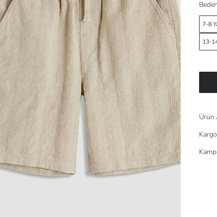
Beden
7-8 Y
13-14
Ürün 
Kargo
Kampa