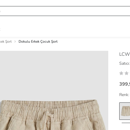
R
kek Şort
Dokulu Erkek Çocuk Şort
LCW
Satıcı:
399,
Renk: