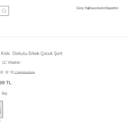
Giriş Yap
Favorilerim
Sepetim
 Kids
Dokulu Erkek Çocuk Şort
LC Waikiki
1 Değerlendirme
99 TL
Bej