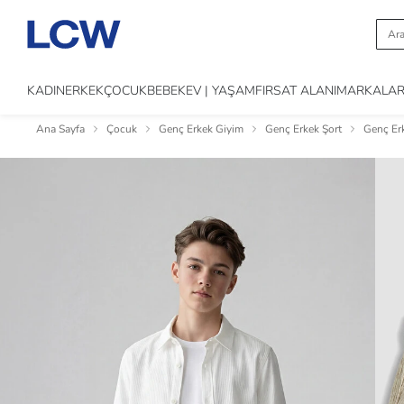
KADIN
ERKEK
ÇOCUK
BEBEK
EV | YAŞAM
FIRSAT ALANI
MARKALA
Ana Sayfa
Çocuk
Genç Erkek Giyim
Genç Erkek Şort
Genç Er