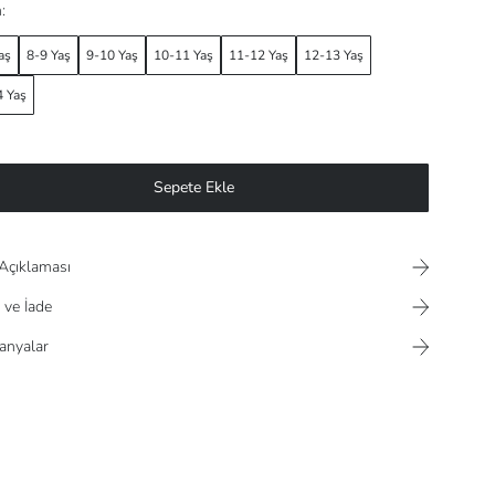
:
aş
8-9 Yaş
9-10 Yaş
10-11 Yaş
11-12 Yaş
12-13 Yaş
 Yaş
Sepete Ekle
Açıklaması
 ve İade
nyalar