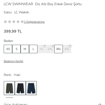
LCW SWIMWEAR
Diz Altı Boy Erkek Deniz Şortu
Satıcı:
LC Waikiki
2 Değerlendirme
399,99 TL
Beden:
XS
S
M
L
XL
2XL
3XL
4XL
Bedenini Keşfet
Renk:
Haki
Ürün Açıklaması