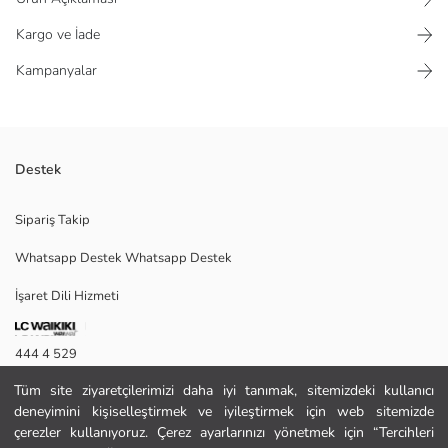
Kargo ve İade
Kampanyalar
Destek
Beli lastikli ve ayarlanabilir bağcıklı erkek yüzme şortu, yanlarda
Sipariş Takip
fermuarlı ceplere sahiptir.
Whatsapp Destek Whatsapp Destek
İşaret Dili Hizmeti
M
444 4 529
Tüm site ziyaretçilerimizi daha iyi tanımak, sitemizdeki kullanıcı
İletişim Formu
Ana Kumaş:
deneyimini kişiselleştirmek ve iyileştirmek için web sitemizde
Astar:
444 4 529
çerezler kullanıyoruz. Çerez ayarlarınızı yönetmek için “Tercihleri
Menşei: