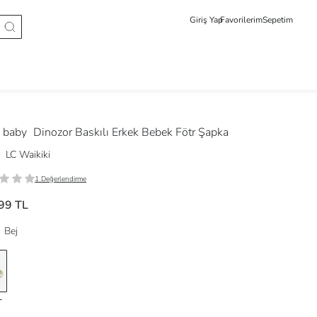
Giriş Yap
Favorilerim
Sepetim
 baby
Dinozor Baskılı Erkek Bebek Fötr Şapka
LC Waikiki
1 Değerlendirme
99 TL
Bej