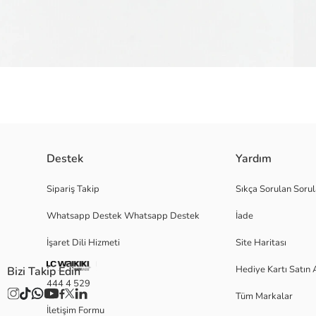
Destek
Yardım
Dinozor desenli erkek bebek fötr şapka, şerit detayına sahiptir.
Sipariş Takip
Sıkça Sorulan Sorul
Whatsapp Destek Whatsapp Destek
İade
Ana Kumaş:
İşaret Dili Hizmeti
Site Haritası
Astar:
Menşei:
Hediye Kartı Satın 
Bizi Takip Edin
Satıcı:
444 4 529
Marka:
Tüm Markalar
Cinsiyet:
İletişim Formu
Desen: