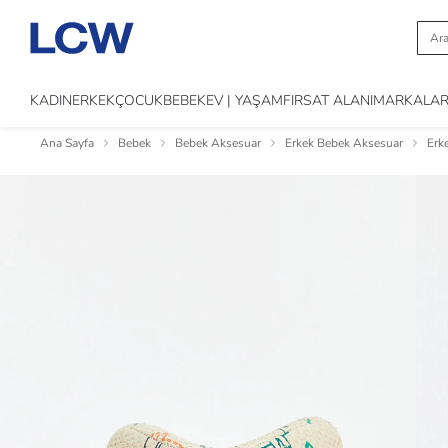
KADIN
ERKEK
ÇOCUK
BEBEK
EV | YAŞAM
FIRSAT ALANI
MARKALA
Ana Sayfa
Bebek
Bebek Aksesuar
Erkek Bebek Aksesuar
Erk