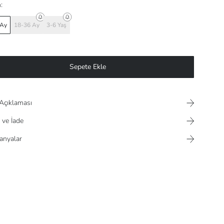
:
 Ay
18-36 Ay
3-6 Yaş
Sepete Ekle
Açıklaması
 ve İade
nyalar