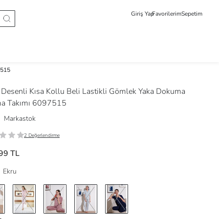
Giriş Yap
Favorilerim
Sepetim
7515
Desenli Kısa Kollu Beli Lastikli Gömlek Yaka Dokuma
ma Takımı 6097515
Markastok
2 Değerlendirme
99 TL
Ekru