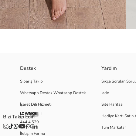
Destek
Yardım
Marka : Lela Model : Pijama Takımı Giyim Tarzı : Ev Giyim/Gecelik Materya
Sipariş Takip
Sıkça Sorulan Sorul
52 kg / Boy : 1.76 cm / Göğüs : 83 cm / Bel : 62 cm / Basen : 91 cm / 
Whatsapp Destek Whatsapp Destek
İade
İşaret Dili Hizmeti
Site Haritası
Satıcı:
Marka:
Hediye Kartı Satın 
Bizi Takip Edin
Cinsiyet:
444 4 529
Desen:
Tüm Markalar
Malzeme:
İletişim Formu
Stil: