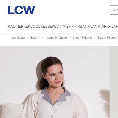
KADIN
ERKEK
ÇOCUK
BEBEK
EV | YAŞAM
FIRSAT ALANI
MARKALA
Ana Sayfa
Kadın
Kadın Ev Giyim
Kadın Pijama
Kadın Pijama 