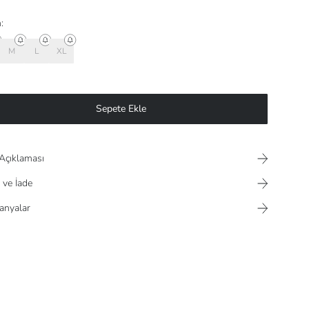
:
M
L
XL
Sepete Ekle
Açıklaması
 ve İade
nyalar