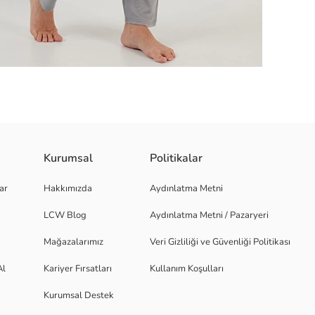
Kurumsal
Politikalar
l : % 95 Polyester % 5 Elastan Yaka Bilgisi :Gömlek Yaka Kol Bilgisi : Kı
ar
Hakkımızda
Aydınlatma Metni
Beden : SYERLİ ÜRETİM
LCW Blog
Aydınlatma Metni / Pazaryeri
Mağazalarımız
Veri Gizliliği ve Güvenliği Politikası
Al
Kariyer Fırsatları
Kullanım Koşulları
Kurumsal Destek