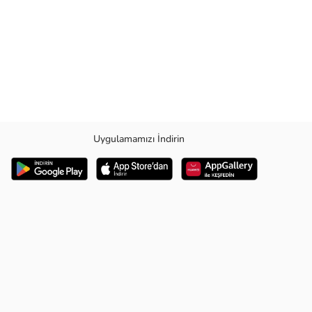
Uygulamamızı İndirin
sa KolDetay :-Beli lastikli-Desenli-Standart Kalıp Manken Ölçüsü : Kilo :