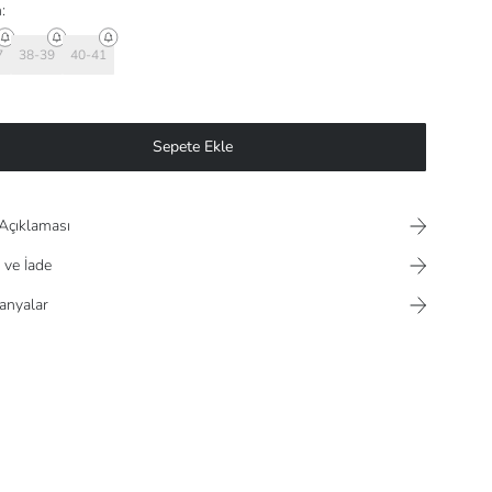
:
7
38-39
40-41
Sepete Ekle
Açıklaması
 ve İade
nyalar