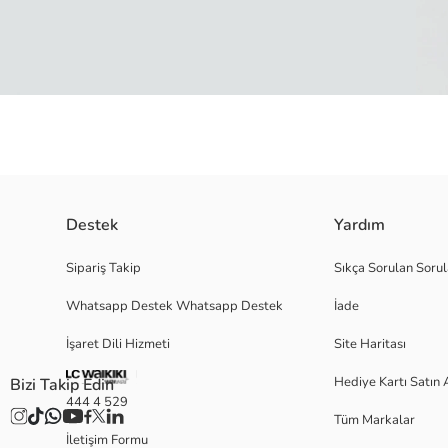
Destek
Yardım
Puantiyeli desenli kumaşa sahip kadın deniz ayakkabısı, slip-on tasarıml
Sipariş Takip
Sıkça Sorulan Sorul
Whatsapp Destek Whatsapp Destek
İade
Menşei:
İşaret Dili Hizmeti
Site Haritası
Satıcı:
Marka:
Hediye Kartı Satın 
Bizi Takip Edin
Cinsiyet:
444 4 529
Desen:
Tüm Markalar
Burun Şekli:
İletişim Formu