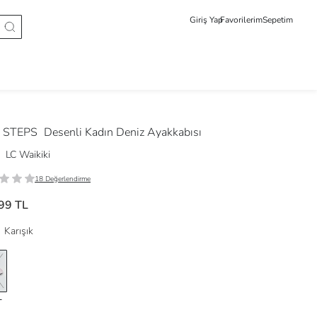
Giriş Yap
Favorilerim
Sepetim
 STEPS
Desenli Kadın Deniz Ayakkabısı
LC Waikiki
18 Değerlendirme
99 TL
Karışık