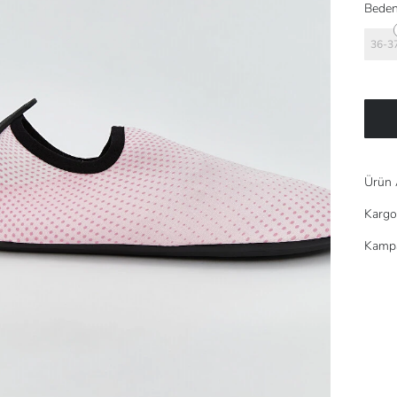
Beden
36-3
Ürün 
Kargo
Kampa