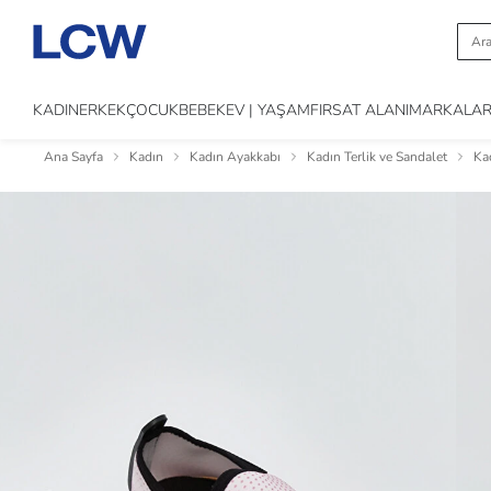
KADIN
ERKEK
ÇOCUK
BEBEK
EV | YAŞAM
FIRSAT ALANI
MARKALA
Ana Sayfa
Kadın
Kadın Ayakkabı
Kadın Terlik ve Sandalet
Ka