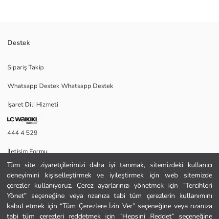
Destek
Erkek kravat, mikro desenli dokuma kumaştan üretilmiştir.
Sipariş Takip
Whatsapp Destek Whatsapp Destek
Ana Kumaş:
İşaret Dili Hizmeti
Menşei:
Satıcı:
Marka:
444 4 529
Cinsiyet:
Stil:
İletişim Formu
Desen:
Kalınlık:
Tüm site ziyaretçilerimizi daha iyi tanımak, sitemizdeki kullanıcı
444 4 529
deneyimini kişiselleştirmek ve iyileştirmek için web sitemizde
çerezler kullanıyoruz. Çerez ayarlarınızı yönetmek için “Tercihleri
Yönet” seçeneğine veya rızanıza tabi tüm çerezlerin kullanımını
Yardım
kabul etmek için “Tüm Çerezlere İzin Ver” seçeneğine veya rızanıza
tabi tüm çerezleri reddetmek için “Hepsini Reddet” seçeneğine