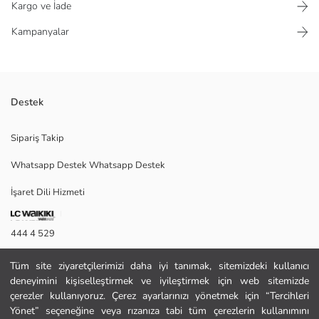
Kargo ve İade
Kampanyalar
Destek
Kadın bot, yuvarlak burunlu ve kalın topukludur. Yandan fermuar
Sipariş Takip
kapaması ve arkada çekme halkası bulunur.
Whatsapp Destek Whatsapp Destek
İşaret Dili Hizmeti
Menşei:
Satıcı:
Marka:
444 4 529
Cinsiyet:
Ayakkabı Kapanma Şekli:
İletişim Formu
Burun Şekli:
Tüm site ziyaretçilerimizi daha iyi tanımak, sitemizdeki kullanıcı
Desen:
deneyimini kişiselleştirmek ve iyileştirmek için web sitemizde
444 4 529
Kumaş:
çerezler kullanıyoruz. Çerez ayarlarınızı yönetmek için “Tercihleri
Siluet:
Yönet” seçeneğine veya rızanıza tabi tüm çerezlerin kullanımını