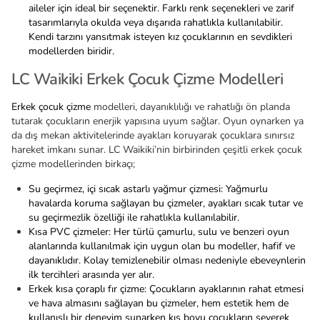
aileler için ideal bir seçenektir. Farklı renk seçenekleri ve zarif
tasarımlarıyla okulda veya dışarıda rahatlıkla kullanılabilir.
Kendi tarzını yansıtmak isteyen kız çocuklarının en sevdikleri
modellerden biridir.
LC Waikiki Erkek Çocuk Çizme Modelleri
Erkek çocuk çizme
modelleri, dayanıklılığı ve rahatlığı ön planda
tutarak çocukların enerjik yapısına uyum sağlar. Oyun oynarken ya
da dış mekan aktivitelerinde ayakları koruyarak çocuklara sınırsız
hareket imkanı sunar. LC Waikiki’nin birbirinden çeşitli erkek çocuk
çizme modellerinden birkaçı;
Su geçirmez, içi sıcak astarlı yağmur çizmesi: Yağmurlu
havalarda koruma sağlayan bu çizmeler, ayakları sıcak tutar ve
su geçirmezlik özelliği ile rahatlıkla kullanılabilir.
Kısa PVC çizmeler: Her türlü çamurlu, sulu ve benzeri oyun
alanlarında kullanılmak için uygun olan bu modeller, hafif ve
dayanıklıdır. Kolay temizlenebilir olması nedeniyle ebeveynlerin
ilk tercihleri arasında yer alır.
Erkek kısa çoraplı fır çizme: Çocukların ayaklarının rahat etmesi
ve hava almasını sağlayan bu çizmeler, hem estetik hem de
kullanışlı bir deneyim sunarken kış boyu çocukların severek