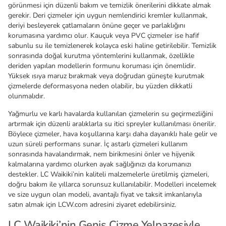
görünmesi için düzenli bakım ve temizlik önerilerini dikkate almak
gerekir. Deri çizmeler için uygun nemlendirici kremler kullanmak,
deriyi besleyerek çatlamaların önüne geçer ve parlaklığını
korumasına yardımcı olur. Kauçuk veya PVC çizmeler ise hafif
sabunlu su ile temizlenerek kolayca eski haline getirilebilir. Temizlik
sonrasında doğal kurutma yöntemlerini kullanmak, özellikle
deriden yapılan modellerin formunu koruması için önemlidir.
Yüksek ısıya maruz bırakmak veya doğrudan güneşte kurutmak
çizmelerde deformasyona neden olabilir, bu yüzden dikkatli
olunmalıdır.
Yağmurlu ve karlı havalarda kullanılan çizmelerin su geçirmezliğini
artırmak için düzenli aralıklarla su itici spreyler kullanılması önerilir.
Böylece çizmeler, hava koşullarına karşı daha dayanıklı hale gelir ve
uzun süreli performans sunar. İç astarlı çizmeleri kullanım
sonrasında havalandırmak, nem birikmesini önler ve hijyenik
kalmalarına yardımcı olurken ayak sağlığınızı da korumanızı
destekler. LC Waikiki’nin kaliteli malzemelerle üretilmiş çizmeleri,
doğru bakım ile yıllarca sorunsuz kullanılabilir. Modelleri incelemek
ve size uygun olan modeli, avantajlı fiyat ve taksit imkanlarıyla
satın almak için LCW.com adresini ziyaret edebilirsiniz.
LC Waikiki’nin Geniş Çizme Yelpazesiyle