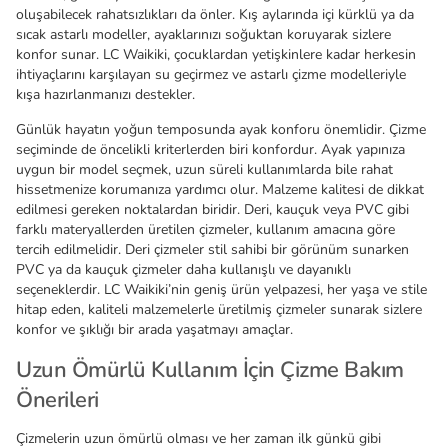
oluşabilecek rahatsızlıkları da önler. Kış aylarında içi kürklü ya da
sıcak astarlı modeller, ayaklarınızı soğuktan koruyarak sizlere
konfor sunar. LC Waikiki, çocuklardan yetişkinlere kadar herkesin
ihtiyaçlarını karşılayan su geçirmez ve astarlı çizme modelleriyle
kışa hazırlanmanızı destekler.
Günlük hayatın yoğun temposunda ayak konforu önemlidir. Çizme
seçiminde de öncelikli kriterlerden biri konfordur. Ayak yapınıza
uygun bir model seçmek, uzun süreli kullanımlarda bile rahat
hissetmenize korumanıza yardımcı olur. Malzeme kalitesi de dikkat
edilmesi gereken noktalardan biridir. Deri, kauçuk veya PVC gibi
farklı materyallerden üretilen çizmeler, kullanım amacına göre
tercih edilmelidir. Deri çizmeler stil sahibi bir görünüm sunarken
PVC ya da kauçuk çizmeler daha kullanışlı ve dayanıklı
seçeneklerdir. LC Waikiki’nin geniş ürün yelpazesi, her yaşa ve stile
hitap eden, kaliteli malzemelerle üretilmiş çizmeler sunarak sizlere
konfor ve şıklığı bir arada yaşatmayı amaçlar.
Uzun Ömürlü Kullanım İçin Çizme Bakım
Önerileri
Çizmelerin uzun ömürlü olması ve her zaman ilk günkü gibi