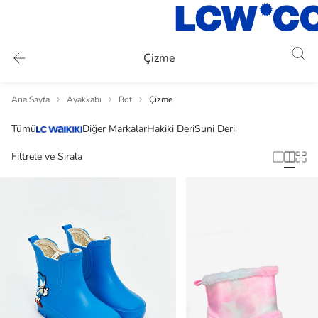
Çizme
Ana Sayfa
Ayakkabı
Bot
Çizme
Tümü
Diğer Markalar
Hakiki Deri
Suni Deri
Filtrele ve Sırala