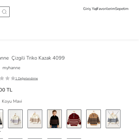
Giriş Yap
Favorilerim
Sepetim
anne
Çizgili Triko Kazak 4099
myhanne
1 Değerlendirme
00 TL
Koyu Mavi