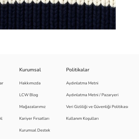
Kurumsal
Politikalar
umuşak dokusu sayesinde ciltte tahrişe neden olmaz ve uzun süreli kullanı
ar
Hakkımızda
Aydınlatma Metni
 kombinler yapabilirsiniz. Lacivert ve kahverengi çizgili tasarımlar, sade
LCW Blog
Aydınlatma Metni / Pazaryeri
Mağazalarımız
Veri Gizliliği ve Güvenliği Politikası
Al
Kariyer Fırsatları
Kullanım Koşulları
Kurumsal Destek