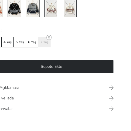
:
4 Yaş
5 Yaş
6 Yaş
7 Yaş
Sepete Ekle
Açıklaması
 ve İade
nyalar