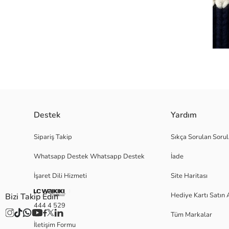
Destek
Yardım
%100 akrilik kumaştan üretilen bu zarif çocuk kazakları tam size göre! Y
Sipariş Takip
Sıkça Sorulan Sorul
bile formunu ve rengini korur. Farklı renk seçenekleriyle tarzınıza uygun
kullanım hem de şıklık katıyor. Soğuk havalarda çocuklarınızın sıcak
Whatsapp Destek Whatsapp Destek
İade
İşaret Dili Hizmeti
Site Haritası
Satıcı:
Hediye Kartı Satın 
Bizi Takip Edin
Marka:
444 4 529
Cinsiyet:
Tüm Markalar
Kalıp:
İletişim Formu
Kalınlık: