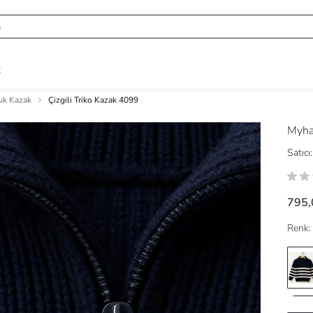
R
uk Kazak
Çizgili Triko Kazak 4099
Myh
Satıcı:
795,
Renk: