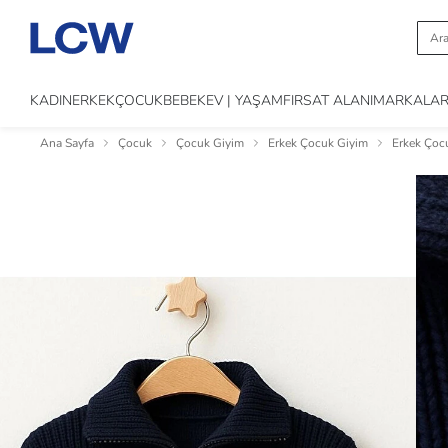
KADIN
ERKEK
ÇOCUK
BEBEK
EV | YAŞAM
FIRSAT ALANI
MARKALA
Ana Sayfa
Çocuk
Çocuk Giyim
Erkek Çocuk Giyim
Erkek Çoc