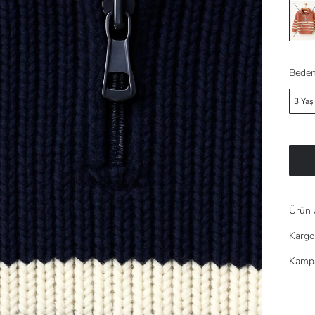
Beden
3 Yaş
Ürün 
Kargo
Kampa