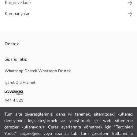
Kargo ve İade
Kampanyalar
Destek
Çizgili bluz ve beli lastikli şort, waffle kumaştan üretilmiştir. Hafif
Sipariş Takip
dokusuyla günlük kullanıma uygundur.
Whatsapp Destek Whatsapp Destek
İşaret Dili Hizmeti
Ana Kumaş Bluz:
Ana Kumaş Şort:
Menşei:
444 4 529
Satıcı:
Marka:
İletişim Formu
Cinsiyet:
Tüm site ziyaretçilerimizi daha iyi tanımak, sitemizdeki kullanıcı
Kalıp:
deneyimini kişiselleştirmek ve iyileştirmek için web sitemizde
444 4 529
Kumaş:
çerezler kullanıyoruz. Çerez ayarlarınızı yönetmek için “Tercihleri
Bel Fiti:
Yönet” seçeneğine veya rızanıza tabi tüm çerezlerin kullanımını