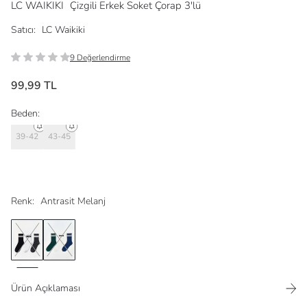
LC WAIKIKI
Çizgili Erkek Soket Çorap 3'lü
Satıcı:
LC Waikiki
9 Değerlendirme
99,99 TL
Beden:
39-42
43-45
Renk:
Antrasit Melanj
Ürün Açıklaması