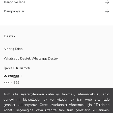
Kargo ve İade
Kampanyalar
Destek
Erkek için tasarlanmış, çizgili desene sahip soket çorap. Ribanalı bilek
Sipariş Takip
detayı bulunur. Ürün üç çift çoraptan oluşmaktadır.
Whatsapp Destek Whatsapp Destek
İşaret Dili Hizmeti
Ana Kumaş Antrasit Melanj:
Ana Kumaş Beyaz:
444 4 529
Ana Kumaş Yeni Siyah:
İletişim Formu
Tüm site ziyaretçilerimizi daha iyi tanımak, sitemizdeki kullanıcı
Satıcı:
deneyimini kişiselleştirmek ve iyileştirmek için web sitemizde
444 4 529
Marka:
çerezler kullanıyoruz. Çerez ayarlarınızı yönetmek için “Tercihleri
Cinsiyet:
Yönet” seçeneğine veya rızanıza tabi tüm çerezlerin kullanımını