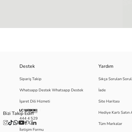
Destek
Yardım
Erkek bebek takım, hakim yaka, kısa kollu, düğme kapamalı çizgili tişör
Sipariş Takip
Sıkça Sorulan Sorul
Whatsapp Destek Whatsapp Destek
İade
Ana Kumaş Yakasız Açmalı T-Shirt:
İşaret Dili Hizmeti
Site Haritası
Ana Kumaş Şort:
Menşei:
Hediye Kartı Satın 
Bizi Takip Edin
Satıcı:
444 4 529
Marka:
Tüm Markalar
Cinsiyet:
İletişim Formu
Kalıp: