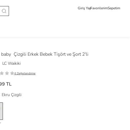
Giriş Yap
Favorilerim
Sepetim
 baby
Çizgili Erkek Bebek Tişört ve Şort 2'li
LC Waikiki
4 Değerlendirme
99 TL
Ekru Çizgili