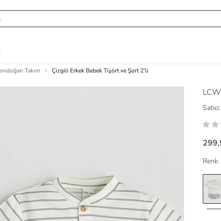
R
enidoğan Takım
Çizgili Erkek Bebek Tişört ve Şort 2'li
LCW
Satıcı:
299,
Renk: