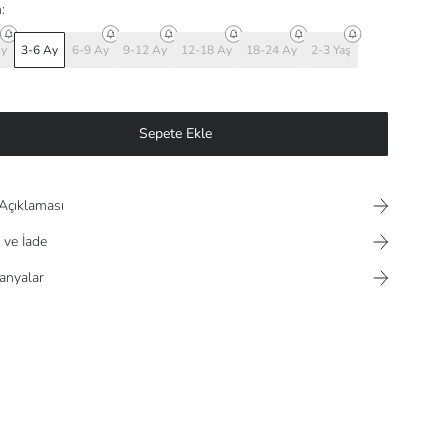
:
Ay
3-6 Ay
6-9 Ay
9-12 Ay
12-18 Ay
18-24 Ay
2-3 Yaş
Sepete Ekle
Açıklaması
 ve İade
nyalar