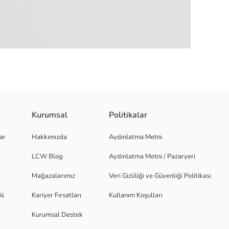
Kurumsal
Politikalar
t ve şorttan oluşur. %100 pamuklu müslin kumaştan üretilmiştir.
ar
Hakkımızda
Aydınlatma Metni
LCW Blog
Aydınlatma Metni / Pazaryeri
Mağazalarımız
Veri Gizliliği ve Güvenliği Politikası
Al
Kariyer Fırsatları
Kullanım Koşulları
Kurumsal Destek