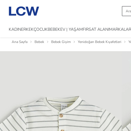
KADIN
ERKEK
ÇOCUK
BEBEK
EV | YAŞAM
FIRSAT ALANI
MARKALA
Ana Sayfa
Bebek
Bebek Giyim
Yenidoğan Bebek Kıyafetleri
Y