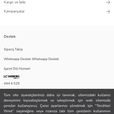
Kargo ve İade
Kampanyalar
Destek
Şifon kumaştan üretilmiş, astarlı kız çocuk elbise; çiçek desenli, kolsuz
Sipariş Takip
ve kat kat fırfırlı tasarıma sahiptir.
Whatsapp Destek Whatsapp Destek
İşaret Dili Hizmeti
Ana Kumaş:
Astar:
Menşei:
444 4 529
Satıcı:
Marka:
İletişim Formu
Cinsiyet:
Tüm site ziyaretçilerimizi daha iyi tanımak, sitemizdeki kullanıcı
Kalıp:
deneyimini kişiselleştirmek ve iyileştirmek için web sitemizde
444 4 529
Kumaş:
çerezler kullanıyoruz. Çerez ayarlarınızı yönetmek için “Tercihleri
Astar Detay:
Yönet” seçeneğine veya rızanıza tabi tüm çerezlerin kullanımını