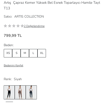
Artış
Çapraz Kemer Yüksek Bel Esnek Toparlayıcı Hamile Tayt
T13
Satıcı:
ARTIS COLLECTION
2 Değerlendirme
799,99 TL
Beden:
XS
S
M
L
XL
Bedenini Keşfet
Renk:
Siyah