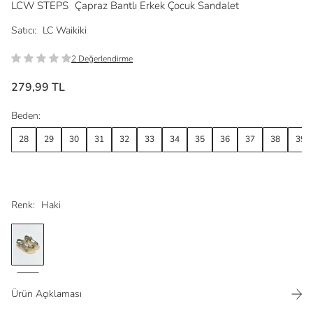
LCW STEPS
Çapraz Bantlı Erkek Çocuk Sandalet
Satıcı:
LC Waikiki
2 Değerlendirme
279,99 TL
Beden:
28
29
30
31
32
33
34
35
36
37
38
39
Renk:
Haki
Ürün Açıklaması