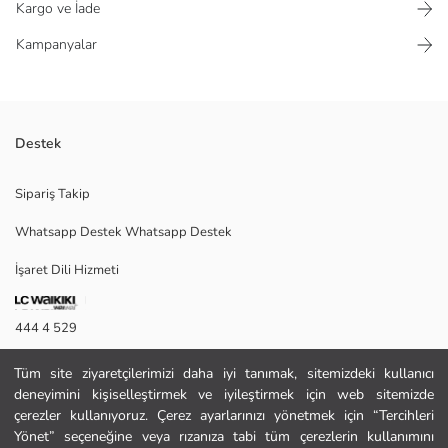
Kargo ve İade
Kampanyalar
Destek
Ayarlanabilir cırt cırt bantlı erkek çocuk sandalet, yama detaylıdır ve
Sipariş Takip
tabanı desenli tasarıma sahiptir.
Whatsapp Destek Whatsapp Destek
İşaret Dili Hizmeti
Menşei:
Satıcı:
Marka:
444 4 529
Cinsiyet:
Desen:
İletişim Formu
Burun Şekli:
Tüm site ziyaretçilerimizi daha iyi tanımak, sitemizdeki kullanıcı
Ayakkabı Kapanma Şekli:
deneyimini kişiselleştirmek ve iyileştirmek için web sitemizde
444 4 529
Kalıp:
çerezler kullanıyoruz. Çerez ayarlarınızı yönetmek için “Tercihleri
Yönet” seçeneğine veya rızanıza tabi tüm çerezlerin kullanımını