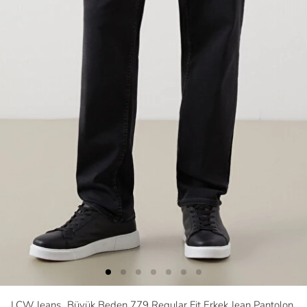
LCW Jeans
Büyük Beden 779 Regular Fit Erkek Jean Pantolon