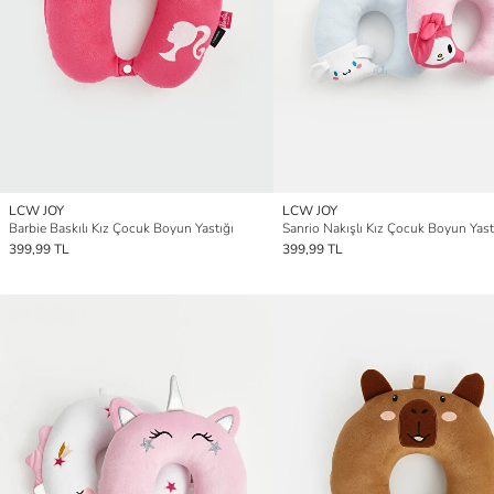
LCW JOY
LCW JOY
Barbie Baskılı Kız Çocuk Boyun Yastığı
Sanrio Nakışlı Kız Çocuk Boyun Yast
399,99 TL
399,99 TL