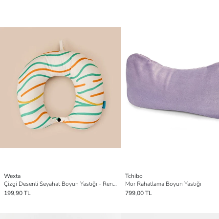
Wexta
Tchibo
Çizgi Desenli Seyahat Boyun Yastığı - Renkli - 28,5x30 cm
Mor Rahatlama Boyun Yastığı
199,90 TL
799,00 TL