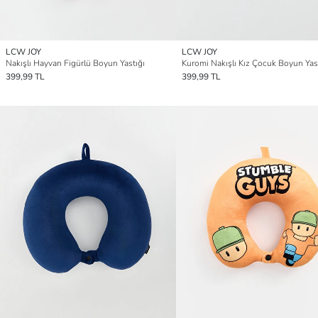
LCW JOY
LCW JOY
Nakışlı Hayvan Figürlü Boyun Yastığı
Kuromi Nakışlı Kız Çocuk Boyun Yas
399,99 TL
399,99 TL