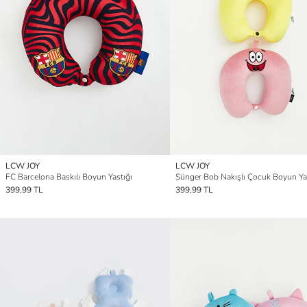
LCW JOY
LCW JOY
FC Barcelona Baskılı Boyun Yastığı
Sünger Bob Nakışlı Çocuk Boyun Ya
399,99 TL
399,99 TL