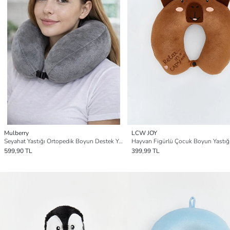
Mulberry
LCW JOY
Seyahat Yastığı Ortopedik Boyun Destek Yastığı U Tipi Konforlu
Hayvan Figürlü Çocuk Boyun Yastığ
599,90 TL
399,99 TL