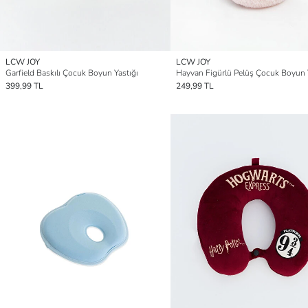
LCW JOY
LCW JOY
Garfield Baskılı Çocuk Boyun Yastığı
Hayvan Figürlü Pelüş Çocuk Boyun 
399,99 TL
249,99 TL