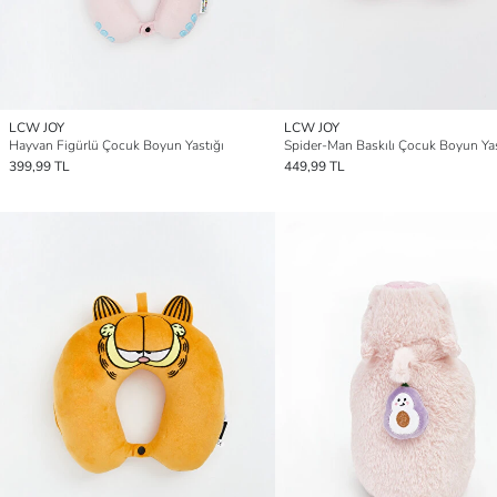
LCW JOY
LCW JOY
Hayvan Figürlü Çocuk Boyun Yastığı
Spider-Man Baskılı Çocuk Boyun Yas
399,99 TL
449,99 TL