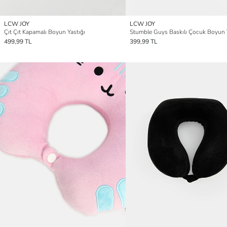
LCW JOY
LCW JOY
Çıt Çıt Kapamalı Boyun Yastığı
Stumble Guys Baskılı Çocuk Boyun 
499,99 TL
399,99 TL