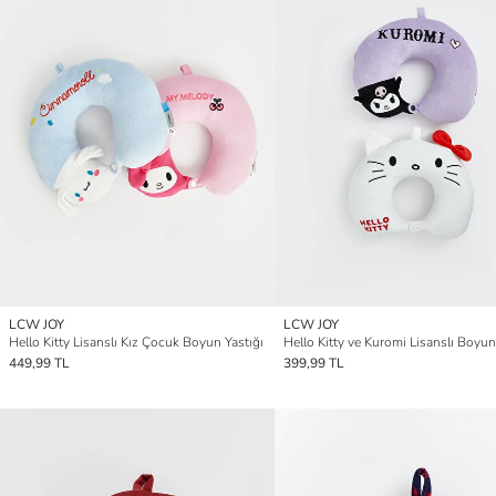
LCW JOY
LCW JOY
Hello Kitty Lisanslı Kız Çocuk Boyun Yastığı
Hello Kitty ve Kuromi Lisanslı Boyun
449,99 TL
399,99 TL