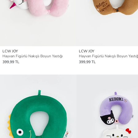
LCW JOY
LCW JOY
Hayvan Figürlü Nakışlı Boyun Yastığı
Hayvan Figürlü Nakışlı Boyun Yastığ
399,99 TL
399,99 TL