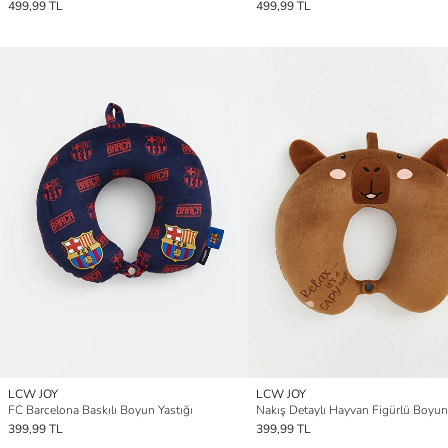
499,99 TL
499,99 TL
LCW JOY
LCW JOY
FC Barcelona Baskılı Boyun Yastığı
Nakış Detaylı Hayvan Figürlü Boyun 
399,99 TL
399,99 TL