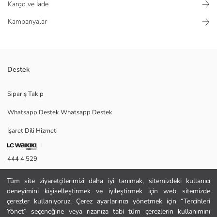
Kargo ve İade
Kampanyalar
Destek
Malzeme: PvcSezon: 2024 KışMenşei: Türkiye
Sipariş Takip
Whatsapp Destek Whatsapp Destek
Satıcı:
İşaret Dili Hizmeti
Marka:
Cinsiyet:
Burun Şekli:
444 4 529
Topuk Şekli:
İletişim Formu
Tüm site ziyaretçilerimizi daha iyi tanımak, sitemizdeki kullanıcı
deneyimini kişiselleştirmek ve iyileştirmek için web sitemizde
444 4 529
çerezler kullanıyoruz. Çerez ayarlarınızı yönetmek için “Tercihleri
Yönet” seçeneğine veya rızanıza tabi tüm çerezlerin kullanımını