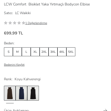
LCW Comfort
Bisiklet Yaka Yırtmaçlı Bodycon Elbise
Satıcı:
LC Waikiki
1 Değerlendirme
699,99 TL
Beden:
S
M
L
XL
2XL
3XL
4XL
5XL
Bedenini Keşfet
Renk:
Koyu Kahverengi
Ürün Açıklaması