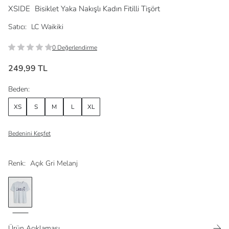
XSIDE
Bisiklet Yaka Nakışlı Kadın Fitilli Tişört
Satıcı:
LC Waikiki
0 Değerlendirme
249,99 TL
Beden:
XS
S
M
L
XL
Bedenini Keşfet
Renk:
Açık Gri Melanj
Ürün Açıklaması