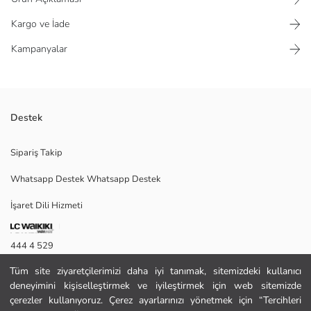
Kargo ve İade
Kampanyalar
Destek
Bol kalıplı kadın tişört, penye kumaştan üretilmiştir. Bisiklet yakalı ve
Sipariş Takip
kısa kolludur. Önü yazı ve arma nakışlıdır.
Whatsapp Destek Whatsapp Destek
İşaret Dili Hizmeti
S
444 4 529
Tüm site ziyaretçilerimizi daha iyi tanımak, sitemizdeki kullanıcı
İletişim Formu
Ana Kumaş:
deneyimini kişiselleştirmek ve iyileştirmek için web sitemizde
Menşei:
444 4 529
çerezler kullanıyoruz. Çerez ayarlarınızı yönetmek için “Tercihleri
Satıcı: