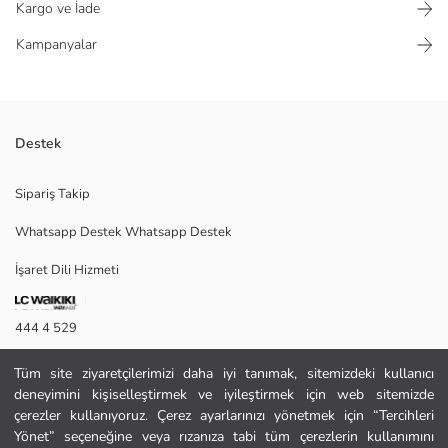
Kargo ve İade
Kampanyalar
Destek
Minecraft lisanslı, bisiklet yaka erkek çocuk tişört. Kısa kollu olup, %100
Sipariş Takip
pamuklu penye kumaştan üretilmiştir.
Whatsapp Destek Whatsapp Destek
İşaret Dili Hizmeti
Ana Kumaş:
Menşei:
Satıcı:
444 4 529
Marka:
Cinsiyet:
İletişim Formu
Kalıp:
Tüm site ziyaretçilerimizi daha iyi tanımak, sitemizdeki kullanıcı
Kumaş:
deneyimini kişiselleştirmek ve iyileştirmek için web sitemizde
444 4 529
Kalınlık:
çerezler kullanıyoruz. Çerez ayarlarınızı yönetmek için “Tercihleri
Yönet” seçeneğine veya rızanıza tabi tüm çerezlerin kullanımını