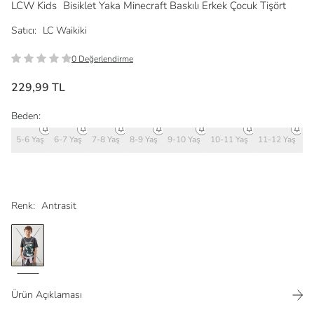
LCW Kids
Bisiklet Yaka Minecraft Baskılı Erkek Çocuk Tişört
Satıcı:
LC Waikiki
0 Değerlendirme
229,99 TL
Beden:
5-6 Yaş
6-7 Yaş
7-8 Yaş
8-9 Yaş
9-10 Yaş
10-11 Yaş
11-12 Yaş
12
Renk:
Antrasit
Ürün Açıklaması