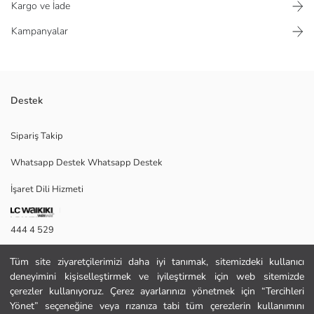
Kargo ve İade
Kampanyalar
Destek
Bisiklet yakalı ve kısa reglan kollu kız çocuk tişört, ekstra dar kalıplıdır ve
Sipariş Takip
ensesinde pencere detayı bulunur.
Whatsapp Destek Whatsapp Destek
İşaret Dili Hizmeti
Ana Kumaş:
Menşei:
Satıcı:
444 4 529
Marka:
Cinsiyet:
İletişim Formu
Kalıp:
Tüm site ziyaretçilerimizi daha iyi tanımak, sitemizdeki kullanıcı
deneyimini kişiselleştirmek ve iyileştirmek için web sitemizde
444 4 529
çerezler kullanıyoruz. Çerez ayarlarınızı yönetmek için “Tercihleri
Yönet” seçeneğine veya rızanıza tabi tüm çerezlerin kullanımını