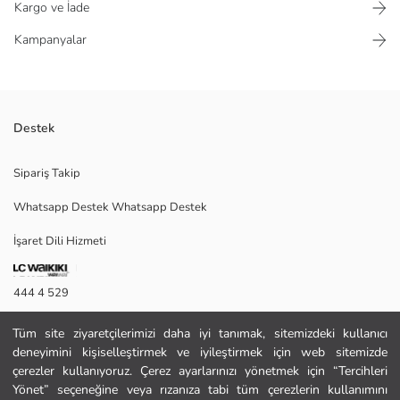
Kargo ve İade
Kampanyalar
Destek
Kız çocuk tişört, %100 pamuklu penye kumaştan üretilmiştir. Bol kalıplı,
Sipariş Takip
bisiklet yaka ve kısa kolludur. Sırtı grafik baskılıdır.
Whatsapp Destek Whatsapp Destek
İşaret Dili Hizmeti
Ana Kumaş:
Menşei:
Satıcı:
444 4 529
Marka:
Cinsiyet:
İletişim Formu
Kalıp:
Tüm site ziyaretçilerimizi daha iyi tanımak, sitemizdeki kullanıcı
Kumaş:
deneyimini kişiselleştirmek ve iyileştirmek için web sitemizde
444 4 529
Kalınlık:
çerezler kullanıyoruz. Çerez ayarlarınızı yönetmek için “Tercihleri
Yönet” seçeneğine veya rızanıza tabi tüm çerezlerin kullanımını