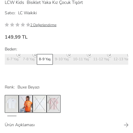
LCW Kids
Bisiklet Yaka Kız Çocuk Tişört
Satıcı:
LC Waikiki
2 Değerlendirme
149,99 TL
Beden:
6-7 Yaş
7-8 Yaş
8-9 Yaş
9-10 Yaş
10-11 Yaş
11-12 Yaş
12-13 Yaş
Renk:
Buxe Beyazı
Ürün Açıklaması